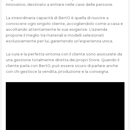
innovativo, destinato a entrare nelle case delle persone.
La straordinaria capacità di BertO è quella di riuscire a
conoscere ogni singolo cliente, accogliendolo come a casa e
ascoltando attentamente le sue esigenze. L’azienda
propone il meglio tra materiali e modelli selezionati
esclusivamente per lui, garantendo un’esperienza unica.
La cura e la perfetta sintonia con il cliente sono assicurate da
una gestione totalmente diretta dei propri Store. Quando il
cliente parla con BertO, può essere sicuro di parlare anche
con chi gestisce la vendita, produzione e la consegna.