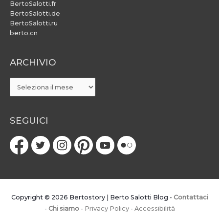
BertoSalotti.fr
BertoSalotti.de
BertoSalotti.ru
berto.cn
ARCHIVIO
ARCHIVIO
SEGUICI
Copyright © 2026
Bertostory | Berto Salotti Blog
-
Contattaci
-
Chi siamo
-
Privacy Policy
-
Accessibilità