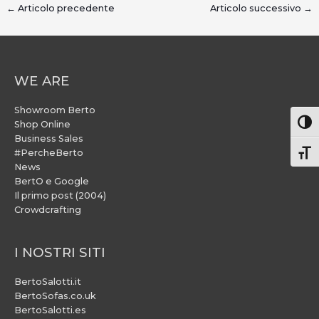
←
Articolo precedente
Articolo successivo
→
WE ARE
Showroom Berto
Attiv
Shop Online
Business Sales
#PercheBerto
Atti
News
BertO e Google
Il primo post (2004)
Crowdcrafting
I NOSTRI SITI
BertoSalotti.it
BertoSofas.co.uk
BertoSalotti.es