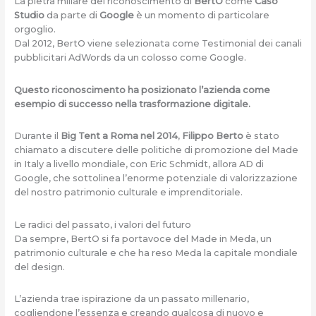
La pietra miliare del riconoscimento di
BertO
come
Caso
Studio
da parte di
Google
è un momento di particolare
orgoglio.
Dal 2012, BertO viene selezionata come Testimonial dei canali
pubblicitari AdWords da un colosso come Google.
Questo riconoscimento ha posizionato l’azienda come
esempio di successo nella trasformazione digitale.
Durante il
Big Tent a Roma nel 2014
,
Filippo Berto
è stato
chiamato a discutere delle politiche di promozione del Made
in Italy a livello mondiale, con Eric Schmidt, allora AD di
Google, che sottolinea l’enorme potenziale di valorizzazione
del nostro patrimonio culturale e imprenditoriale.
Le radici del passato, i valori del futuro
Da sempre, BertO si fa portavoce del Made in Meda, un
patrimonio culturale e che ha reso Meda la capitale mondiale
del design.
L’azienda trae ispirazione da un passato millenario,
cogliendone l’essenza e creando qualcosa di nuovo e