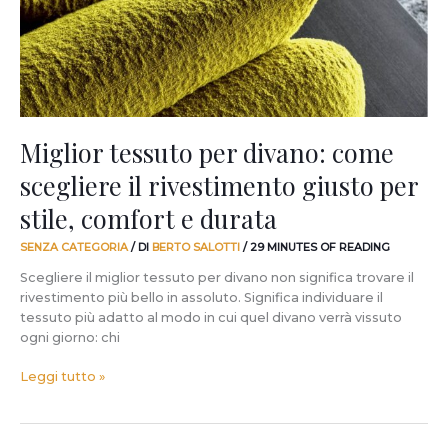
il
rivestimento
giusto
per
stile,
comfort
e
Miglior tessuto per divano: come
durata
scegliere il rivestimento giusto per
stile, comfort e durata
SENZA CATEGORIA
/ DI
BERTO SALOTTI
/
29 MINUTES OF READING
Scegliere il miglior tessuto per divano non significa trovare il
rivestimento più bello in assoluto. Significa individuare il
tessuto più adatto al modo in cui quel divano verrà vissuto
ogni giorno: chi
Leggi tutto »