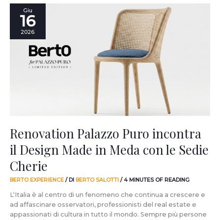
Renovation
Giu
16
Palazzo
Puro
2026
incontra
il
Design
Made
in
Meda
con
le
Sedie
Cherie
Renovation Palazzo Puro incontra
il Design Made in Meda con le Sedie
Cherie
BERTO EXPERIENCE
/ DI
BERTO SALOTTI
/
4 MINUTES OF READING
L‘Italia è al centro di un fenomeno che continua a crescere e
ad affascinare osservatori, professionisti del real estate e
appassionati di cultura in tutto il mondo. Sempre più persone