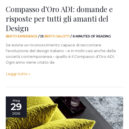
Compasso d’Oro ADI: domande e
risposte per tutti gli amanti del
Design
BERTO EXPERIENCE
/ DI
BERTO SALOTTI
/
6 MINUTES OF READING
Se esiste un riconoscimento capace di raccontare
l’evoluzione del design italiano – e in molti casi anche della
società contemporanea – quello è il Compasso d’Oro ADI.
Ogni anno viene citato da
Leggi tutto »
Miglior
Mag
29
tessuto
per
2026
divano:
come
scegliere