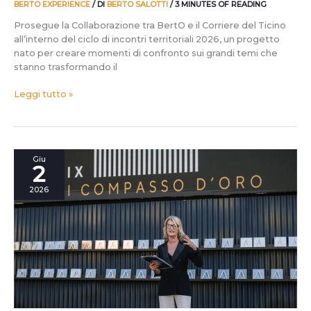
BERTO EXPERIENCE
/ DI
BERTO SALOTTI
/
3 MINUTES OF READING
Prosegue la Collaborazione tra BertO e il Corriere del Ticino
all’interno del ciclo di incontri territoriali 2026, un progetto
nato per creare momenti di confronto sui grandi temi che
stanno trasformando il
Leggi tutto »
Compasso
Giu
2
d’Oro
ADI:
2026
domande
e
risposte
per
tutti
gli
amanti
del
Design