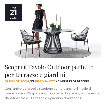
Scopri
Lug
21
il
Tavolo
2026
Outdoor
perfetto
per
terrazze
e
giardini
Scopri il Tavolo Outdoor perfetto
per terrazze e giardini
DESIGN DEI SOGNI
/ DI
BERTO SALOTTI
/
3 MINUTES OF READING
Con l’arrivo della bella stagione cambia anche il modo di
vivere la casa. Gli spazi si aprono verso l’esterno, la luce entra
dalle finestre e il terrazzo o il giardino diventano il