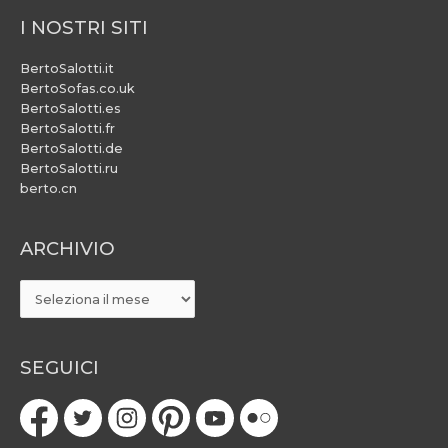
I NOSTRI SITI
BertoSalotti.it
BertoSofas.co.uk
BertoSalotti.es
BertoSalotti.fr
BertoSalotti.de
BertoSalotti.ru
berto.cn
ARCHIVIO
ARCHIVIO
SEGUICI