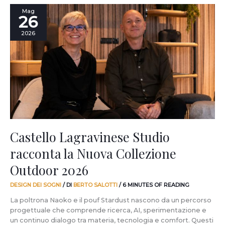
Castello
Mag
26
Lagravinese
Studio
2026
racconta
la
Nuova
Collezione
Outdoor
2026
Castello Lagravinese Studio
racconta la Nuova Collezione
Outdoor 2026
DESIGN DEI SOGNI
/ DI
BERTO SALOTTI
/
6 MINUTES OF READING
La poltrona Naoko e il pouf Stardust nascono da un percorso
progettuale che comprende ricerca, AI, sperimentazione e
un continuo dialogo tra materia, tecnologia e comfort. Questi