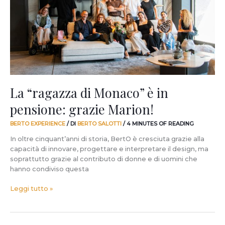
è
in
pensione:
grazie
Marion!
La “ragazza di Monaco” è in
pensione: grazie Marion!
BERTO EXPERIENCE
/ DI
BERTO SALOTTI
/
4 MINUTES OF READING
In oltre cinquant’anni di storia, BertO è cresciuta grazie alla
capacità di innovare, progettare e interpretare il design, ma
soprattutto grazie al contributo di donne e di uomini che
hanno condiviso questa
Leggi tutto »