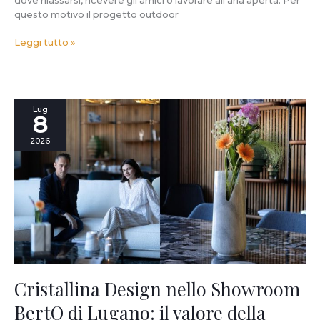
dove rilassarsi, ricevere gli amici o lavorare all’aria aperta. Per
questo motivo il progetto outdoor
Leggi tutto »
Cristallina
Lug
8
Design
nello
2026
Showroom
BertO
di
Lugano:
il
valore
della
materia
tra
design
Cristallina Design nello Showroom
e
BertO di Lugano: il valore della
territorio