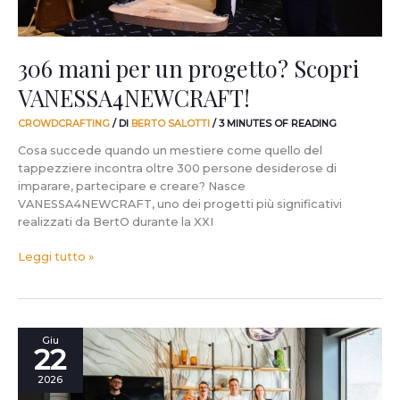
306 mani per un progetto? Scopri
VANESSA4NEWCRAFT!
CROWDCRAFTING
/ DI
BERTO SALOTTI
/
3 MINUTES OF READING
Cosa succede quando un mestiere come quello del
tappezziere incontra oltre 300 persone desiderose di
imparare, partecipare e creare? Nasce
VANESSA4NEWCRAFT, uno dei progetti più significativi
realizzati da BertO durante la XXI
Leggi tutto »
La
Giu
22
“ragazza
di
2026
Monaco”