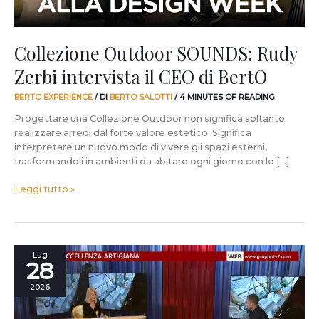
Collezione Outdoor SOUNDS: Rudy
Zerbi intervista il CEO di BertO
BERTO EXPERIENCE
/ DI
BERTO SALOTTI
/
4 MINUTES OF READING
Progettare una Collezione Outdoor non significa soltanto
realizzare arredi dal forte valore estetico. Significa
interpretare un nuovo modo di vivere gli spazi esterni,
trasformandoli in ambienti da abitare ogni giorno con lo […]
Leggi tutto »
Il
Lug
28
futuro
del
2026
design
italiano