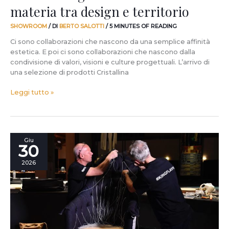
materia tra design e territorio
SHOWROOM
/ DI
BERTO SALOTTI
/
5 MINUTES OF READING
Ci sono collaborazioni che nascono da una semplice affinità
estetica. E poi ci sono collaborazioni che nascono dalla
condivisione di valori, visioni e culture progettuali. L’arrivo di
una selezione di prodotti Cristallina
Leggi tutto »
306
Giu
30
mani
per
2026
un
progetto?
Scopri
VANESSA4NEWCRAFT!