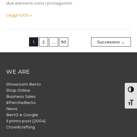
due elementi sono i protagonisti
Leggi tutto »
1
2
…
90
Successivo
→
WE ARE
Showroom Berto
Attiv
Shop Online
Business Sales
#PercheBerto
Atti
News
BertO e Google
Il primo post (2004)
Crowdcrafting