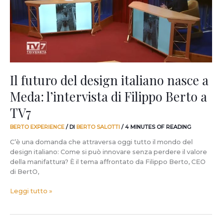
nasce
a
Meda:
l’intervista
di
Filippo
Berto
a
Il futuro del design italiano nasce a
TV7
Meda: l’intervista di Filippo Berto a
TV7
BERTO EXPERIENCE
/ DI
BERTO SALOTTI
/
4 MINUTES OF READING
C’è una domanda che attraversa oggi tutto il mondo del
design italiano: Come si può innovare senza perdere il valore
della manifattura? È il tema affrontato da Filippo Berto, CEO
di BertO,
Leggi tutto »