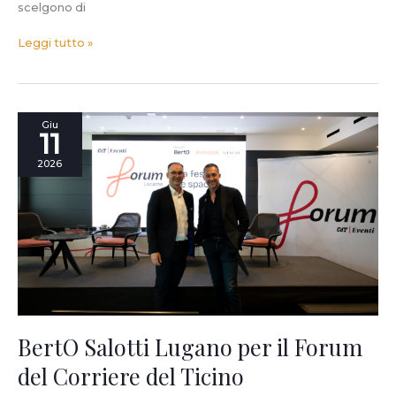
scelgono di
Leggi tutto »
BertO
Giu
11
Salotti
Lugano
2026
per
il
Forum
del
Corriere
del
Ticino
BertO Salotti Lugano per il Forum
del Corriere del Ticino