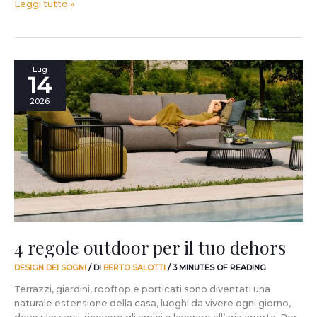
Leggi tutto »
4
Lug
14
regole
outdoor
2026
per
il
tuo
dehors
4 regole outdoor per il tuo dehors
DESIGN DEI SOGNI
/ DI
BERTO SALOTTI
/
3 MINUTES OF READING
Terrazzi, giardini, rooftop e porticati sono diventati una
naturale estensione della casa, luoghi da vivere ogni giorno,