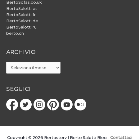
BertoSofas.co.uk
BertoSalotti.es
BertoSalotti.fr
BertoSalotti.de
BertoSalotti.ru
berto.cn
ARCHIVIO
ARCHIVIO
SEGUICI
Copyright © 2026
Bertostory | Berto Salotti Blog
-
Contattaci