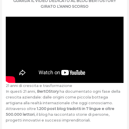
GUARDA IL VIDEO DEDICATO AL BLOG BERTOSTORY
GIRATO L’ANNO SCORSO
21 anni di crescita e trasformazione
In questi 21 anni,
BertOStory
ha documentato ogni fase della
crescita aziendale: dalle origini come piccola bottega
artigiana alla realtà internazionale che oggi conosciamo.
Attraverso oltre
1.200 post blog tradotti in 7 lingue e oltre
500.000 lettori
, il blog ha raccontato storie di persone,
progetti innovativi e successi imprenditoriali.