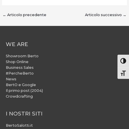
←
Articolo precedente
Articolo successivo
→
WE ARE
Showroom Berto
Attiv
Shop Online
Business Sales
#PercheBerto
Atti
News
BertO e Google
Il primo post (2004)
Crowdcrafting
I NOSTRI SITI
BertoSalotti.it