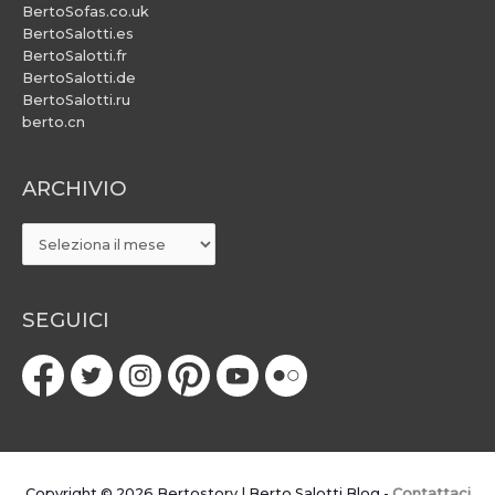
BertoSofas.co.uk
BertoSalotti.es
BertoSalotti.fr
BertoSalotti.de
BertoSalotti.ru
berto.cn
ARCHIVIO
ARCHIVIO
SEGUICI
Copyright © 2026
Bertostory | Berto Salotti Blog
-
Contattaci