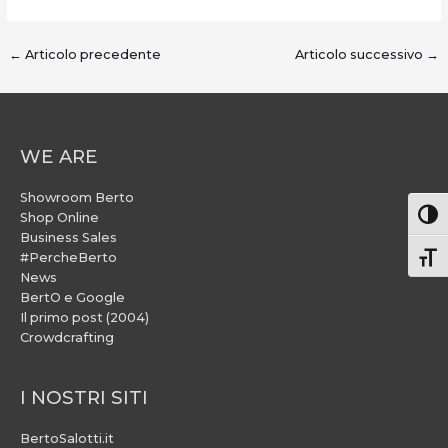
←
Articolo precedente
Articolo successivo
→
WE ARE
Showroom Berto
Attiv
Shop Online
Business Sales
#PercheBerto
Atti
News
BertO e Google
Il primo post (2004)
Crowdcrafting
I NOSTRI SITI
BertoSalotti.it