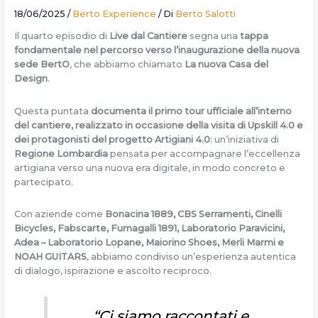
18/06/2025
/
Berto Experience
/ Di
Berto Salotti
Il quarto episodio di
Live dal Cantiere
segna una
tappa
fondamentale nel percorso verso l’inaugurazione della nuova
sede BertO
, che abbiamo chiamato
La nuova Casa del
Design
.
Questa puntata
documenta il primo tour ufficiale all’interno
del cantiere, realizzato in occasione della visita di Upskill 4.0 e
dei protagonisti del progetto Artigiani 4.0
: un’iniziativa di
Regione Lombardia
pensata per accompagnare l’eccellenza
artigiana verso una nuova era digitale, in modo concreto e
partecipato.
Con aziende come
Bonacina 1889, CBS Serramenti, Cinelli
Bicycles, Fabscarte, Fumagalli 1891, Laboratorio Paravicini,
Adea – Laboratorio Lopane, Maiorino Shoes, Merli Marmi e
NOAH GUITARS
, abbiamo condiviso un’esperienza autentica
di dialogo, ispirazione e ascolto reciproco.
“Ci siamo raccontati e