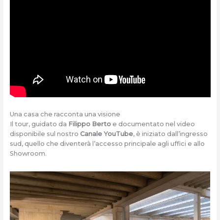
Una casa che racconta una visione
Il tour, guidato da
Filippo Berto
e documentato nel video
disponibile sul nostro
Canale YouTube
, è iniziato dall’ingresso
sud, quello che diventerà l’accesso principale agli uffici e allo
Showroom.