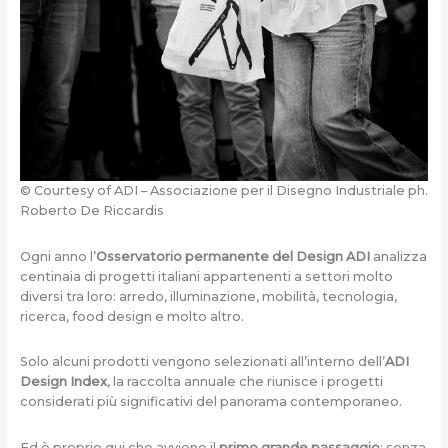
© Courtesy of ADI – Associazione per il Disegno Industriale ph.
Roberto De Riccardis
Ogni anno l’
Osservatorio permanente del Design ADI
analizza
centinaia di progetti italiani appartenenti a settori molto
diversi tra loro: arredo, illuminazione, mobilità, tecnologia,
ricerca, food design e molto altro.
Solo alcuni prodotti vengono selezionati all’interno dell’
ADI
Design Index
, la raccolta annuale che riunisce i progetti
considerati più significativi del panorama contemporaneo.
Ed è proprio qui che avviene il
primo grande passaggio
: senza