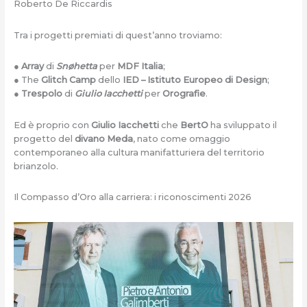
Roberto De Riccardis
Tra i progetti premiati di quest’anno troviamo:
●
Array
di
Snøhetta
per
MDF Italia
;
● The
Glitch Camp
dello
IED – Istituto Europeo di Design
;
●
Trespolo
di
Giulio Iacchetti
per
Orografie
.
Ed è proprio con
Giulio Iacchetti
che
BertO
ha sviluppato il
progetto del
divano Meda
, nato come omaggio
contemporaneo alla cultura manifatturiera del territorio
brianzolo.
Il Compasso d’Oro alla carriera: i riconoscimenti 2026