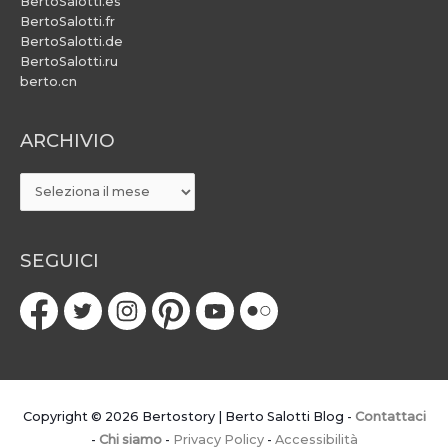
BertoSalotti.es
BertoSalotti.fr
BertoSalotti.de
BertoSalotti.ru
berto.cn
ARCHIVIO
ARCHIVIO
SEGUICI
Copyright © 2026
Bertostory | Berto Salotti Blog
-
Contattaci
-
Chi siamo
-
Privacy Policy
-
Accessibilità