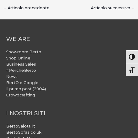
←
Articolo precedente
Articolo successivo
→
WE ARE
Showroom Berto
Attiv
Shop Online
Business Sales
#PercheBerto
Atti
News
BertO e Google
Il primo post (2004)
Crowdcrafting
I NOSTRI SITI
BertoSalotti.it
BertoSofas.co.uk