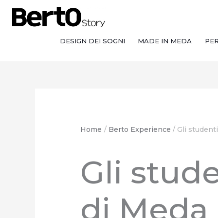
Salta
Passa
Vai
al
alla
al
contenuto
navigazione
contenuto
DESIGN DEI SOGNI
MADE IN MEDA
PE
Home
Berto Experience
Gli student
Gli stude
di Meda i