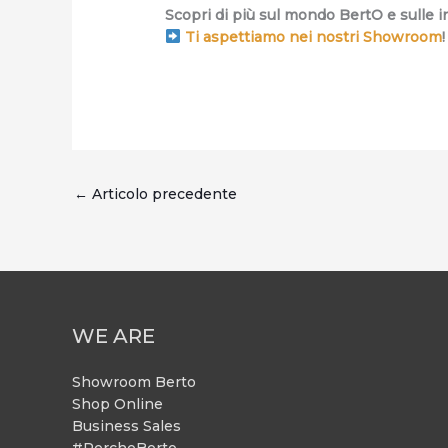
Scopri di più sul mondo BertO e sulle ini
Ti aspettiamo nei nostri Showroom
!
←
Articolo precedente
WE ARE
Showroom Berto
Shop Online
Business Sales
#PercheBerto