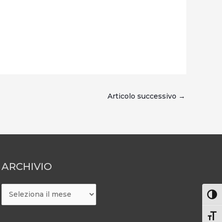
Articolo successivo
→
ARCHIVIO
ARCHIVIO
Attiv
Atti