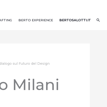
CER
AFTING
BERTO EXPERIENCE
BERTOSALOTTI.IT
 dialogo sul Futuro del Design
to Milani