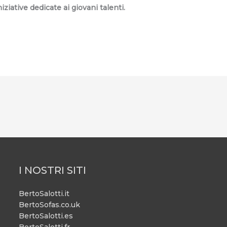
ziative dedicate ai giovani talenti.
I NOSTRI SITI
BertoSalotti.it
BertoSofas.co.uk
BertoSalotti.es
BertoSalotti.fr