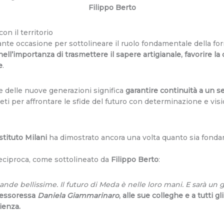
Filippo Berto
on il territorio
nte occasione per sottolineare il ruolo fondamentale della fo
’importanza di trasmettere il sapere artigianale, favorire la c
e
.
e delle nuove generazioni significa
garantire continuità a un s
eti per affrontare le sfide del futuro con determinazione e vis
Istituto Milani
ha dimostrato ancora una volta quanto sia fonda
eciproca, come sottolineato da
Filippo Berto
:
de bellissime. Il futuro di Meda è nelle loro mani. E sarà un 
ofessoressa
Daniela Giammarinaro
, alle sue colleghe e a tutti 
ienza.