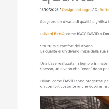
15/10/2025
/
Design dei sogni
/ Di
Berto
Scegliere un divano di qualità significa
I
divani BertO
,
come
IGGY, DAVID
o
De
Struttura e comfort del divano
La qualità di un divano inizia dalla sua s
Una base realizzata in legno o in materi
Spesso, un divano che “cede” dopo poch
Divani come
DAVID
sono progettati pe
un comfort costante anche dopo anni d