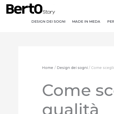
Salta
Passa
Vai
al
alla
al
contenuto
navigazione
contenuto
DESIGN DEI SOGNI
MADE IN MEDA
PE
Home
Design dei sogni
Come sceglie
Come sce
qualità