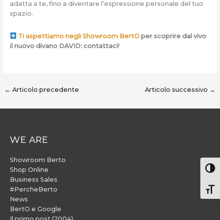
adatta a te, fino a diventare l’espressione personale del tuo
spazio.
Ti aspettiamo negli Showroom BertO
per scoprire dal vivo
il nuovo divano DAVID: contattaci!
←
Articolo precedente
Articolo successivo
→
WE ARE
Showroom Berto
Attiv
Shop Online
Business Sales
#PercheBerto
Atti
News
BertO e Google
Il primo post (2004)