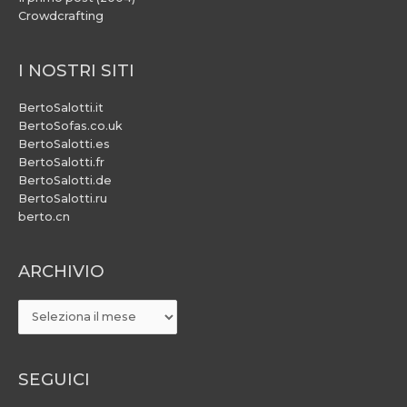
Crowdcrafting
I NOSTRI SITI
BertoSalotti.it
BertoSofas.co.uk
BertoSalotti.es
BertoSalotti.fr
BertoSalotti.de
BertoSalotti.ru
berto.cn
ARCHIVIO
ARCHIVIO
SEGUICI