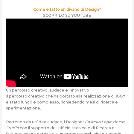
Come è fatto un divano di Design?
SCOPRILO SU YOUTUBE
Un percorso creativo, audace e innovativo
Il percorso creativo che ha portato alla realizzazione di
IGGY
è stato lungo e complesso, richiedendo mesi di ricerca e
sperimentazione.
Partendo da un’idea audace, i Designer
Castello Lagravinese
Studio
con il supporto dell’ufficio tecnico e di Ricerca e
Sviluppo hanno dato vita a un progetto ambizioso, unendo