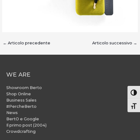
←
Articolo precedente
Articolo successivo
→
WE ARE
Showroom Berto
Attiv
Shop Online
Business Sales
#PercheBerto
Atti
News
BertO e Google
Il primo post (2004)
Crowdcrafting