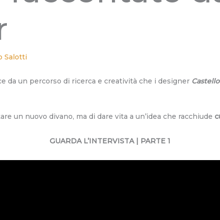
r
 Salotti
e da un percorso di ricerca e creatività che i designer
Castell
are un nuovo divano, ma di dare vita a un’idea che racchiude
c
GUARDA L’INTERVISTA | PARTE 1