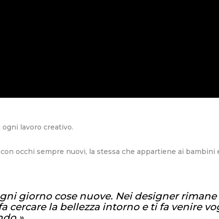
i ogni lavoro creativo.
 con occhi sempre nuovi, la stessa che appartiene ai bambini e
gni giorno cose nuove. Nei designer rimane 
 fa cercare la bellezza intorno e ti fa venire v
ando
»