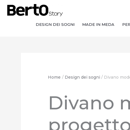
Salta
Passa
Vai
al
alla
al
contenuto
navigazione
contenuto
DESIGN DEI SOGNI
MADE IN MEDA
PE
Home
Design dei sogni
Divano mode
Divano 
progetto