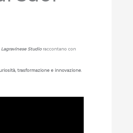
o Lagravinese Studio
raccontano con
uriosità, trasformazione e innovazione
.