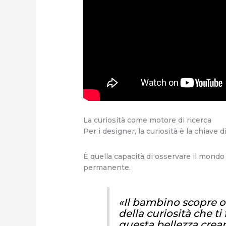
La curiosità come motore di ricerca
Per i designer, la curiosità è la chiave d
È quella capacità di osservare il mondo
permanente.
«
Il bambino scopre o
della curiosità che ti
questa bellezza cre