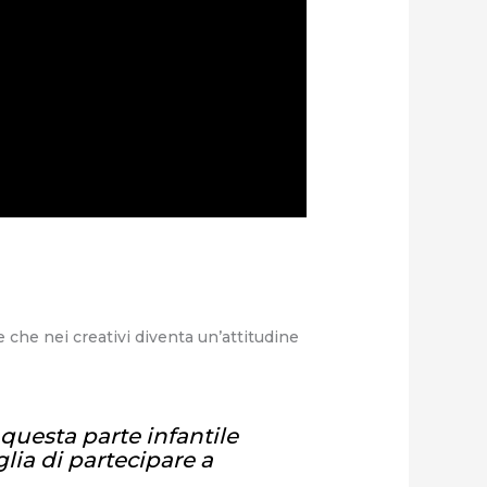
 che nei creativi diventa un’attitudine
questa parte infantile
oglia di partecipare a