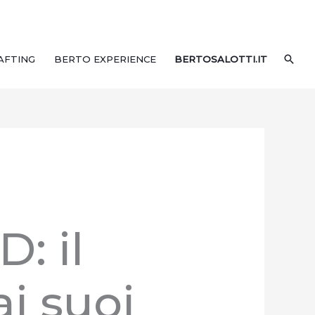
CER
AFTING
BERTO EXPERIENCE
BERTOSALOTTI.IT
: il
i suoi