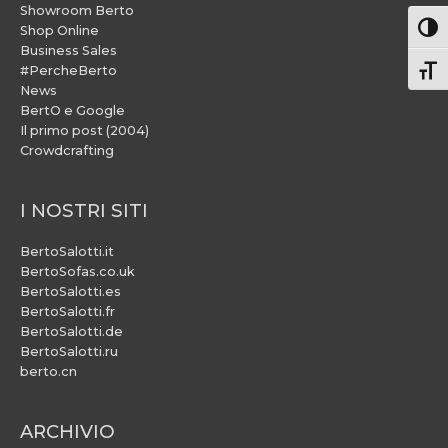
Showroom Berto
Attiv
Shop Online
Business Sales
#PercheBerto
Atti
News
BertO e Google
Il primo post (2004)
Crowdcrafting
I NOSTRI SITI
BertoSalotti.it
BertoSofas.co.uk
BertoSalotti.es
BertoSalotti.fr
BertoSalotti.de
BertoSalotti.ru
berto.cn
ARCHIVIO
ARCHIVIO