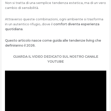
Non si tratta di una semplice tendenza estetica, ma di un vero
cambio di sensibilità.
Attraverso queste combinazioni, ogni ambiente si trasforma
in un autentico rifugio, dove il
comfort diventa esperienza
quotidiana
.
Questo articolo nasce come guida alle tendenze living che
definiranno il 2026.
GUARDA IL VIDEO DEDICATO SUL NOSTRO CANALE
YOUTUBE