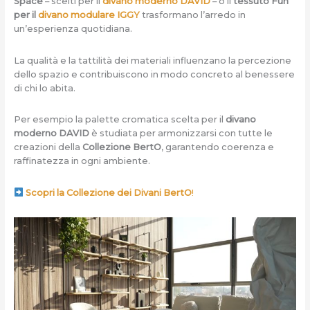
Space
– scelti per il
divano moderno DAVID
– o il
tessuto Fun
per il
divano modulare IGGY
trasformano l’arredo in
un’esperienza quotidiana.
La qualità e la tattilità dei materiali influenzano la percezione
dello spazio e contribuiscono in modo concreto al benessere
di chi lo abita.
Per esempio la palette cromatica scelta per il
divano
moderno DAVID
è studiata per armonizzarsi con tutte le
creazioni della
Collezione BertO
, garantendo coerenza e
raffinatezza in ogni ambiente.
Scopri la Collezione dei Divani BertO
!