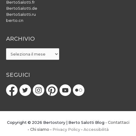
BertoSalotti.fr
BertoSalotti.de
BertoSalotti.ru
berto.cn
ARCHIVIO
ARCHIVIO
SEGUICI
Copyright © 2026
Bertostory | Berto Salotti Blog
-
Contattaci
-
Chi siamo
-
Privacy Policy
-
Accessibilità