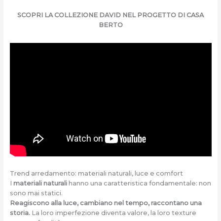
SCOPRI LA COLLEZIONE DAVID NEL PROGETTO DI CASA
BERTO
Trend arredamento: materiali naturali, luce e comfort
I
materiali naturali
hanno una caratteristica fondamentale: non
sono mai statici.
Reagiscono alla luce, cambiano nel tempo, raccontano una
storia.
La loro imperfezione diventa valore, la loro texture