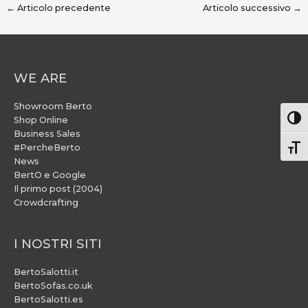
←
Articolo precedente
Articolo successivo
→
WE ARE
Showroom Berto
Attiv
Shop Online
Business Sales
#PercheBerto
Atti
News
BertO e Google
Il primo post (2004)
Crowdcrafting
I NOSTRI SITI
BertoSalotti.it
BertoSofas.co.uk
BertoSalotti.es