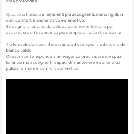
crea profondità.
Questo si traduce in
ambienti più accoglienti, meno rigidi, in
cui il comfort è anche visivo ed emotivo
.
Il design si allontana da un’idea puramente formale per
avvicinarsi a un’esperienza più completa, fatta di sensazioni.
Tra le evoluzioni più interessanti, ad esempio, c’è il ritorno del
bianco caldo
.
Questa scelta risponde a un’esigenza precisa: creare spazi
luminosi ma accoglienti, capaci di mantenere equilibrio tra
pulizia formale e comfort domestico.