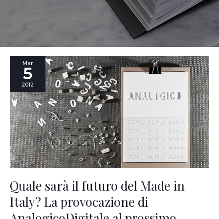
Quale
Mar
5
sarà
il
2012
futuro
del
Made
in
Italy?
La
provocazione
di
AnalogicoDigitale
al
Quale sarà il futuro del Made in
prossimo
Italy? La provocazione di
FuoriSalone,
con
AnalogicoDigitale al prossimo
Berto