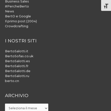
Business Sales
#PercheBerto
Atti
News
BertO e Google
Il primo post (2004)
Crowdcrafting
I NOSTRI SITI
BertoSalotti.it
BertoSofas.co.uk
BertoSalotti.es
BertoSalotti.fr
BertoSalotti.de
BertoSalotti.ru
berto.cn
ARCHIVIO
ARCHIVIO