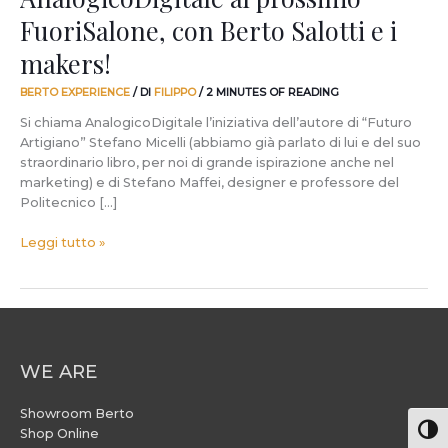
Salotti
FuoriSalone, con Berto Salotti e i
e
makers!
i
makers!
BERTO EXPERIENCE
/ DI
FILIPPO
/
2 MINUTES OF READING
Si chiama AnalogicoDigitale l’iniziativa dell’autore di “Futuro
Artigiano” Stefano Micelli (abbiamo già parlato di lui e del suo
straordinario libro, per noi di grande ispirazione anche nel
marketing) e di Stefano Maffei, designer e professore del
Politecnico […]
Leggi tutto »
WE ARE
Showroom Berto
Attiv
Shop Online