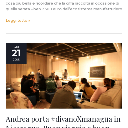
cosa più bella è ricordare che la cifra raccolta in occasione di
quella serata – ben 7.300 euro dall’ecosistema manufatturiero
Leggi tutto »
Andrea
Giu
21
porta
#divanoXmanagua
2013
in
Nicaragua.
Buon
viaggio
e
buon
lavoro
da
tutti
noi.
Andrea porta #divanoXmanagua in
Nicaragua. Buon viaggio e buon