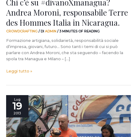
Chi c’è su #divanoXmanagua?
Andrea Moroni, responsabile Terre
des Hommes Italia in Nicaragua.
CROWDCRAFTING
/ DI
ADMIN
/
3 MINUTES OF READING
Formazione artigiana, solidarietà, responsabilità sociale
d’impresa, giovani, futuro… Sono tanti i temi di cui si può
parlare con Andrea Moroni, che sta seguendo – facendo la
spola tra Managua e Milano – […]
Leggi tutto »
Direttamente
Lug
19
dal
Nicaragua,
2013
intervista
ad
Andrea
Moroni