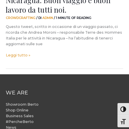
lavoro da tutti noi.
CROWDCRAFTING
/ DI
ADMIN
/
1 MINUTE OF READING
Questo tweet, scritto in occasione di un viaggio passato, ci
ricorda che Andrea Moroni – responsabile Terre des Hommes
Italia per le attività in Nicaragua – ha l’abitudine di tenerci
aggiornati sulle sue
Leggi tutto »
WE ARE
Showroom Berto
Attiv
Shop Online
Business Sales
#PercheBerto
Atti
News