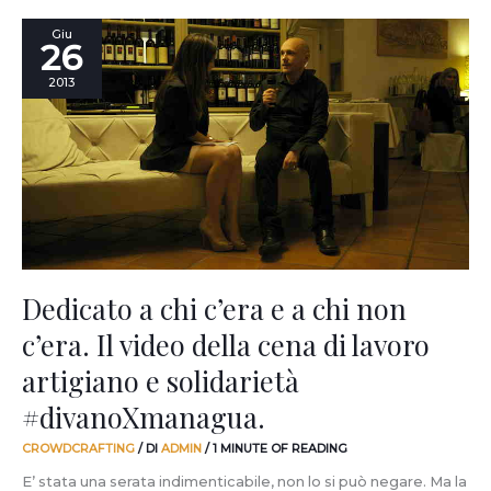
Dedicato
Giu
26
a
chi
2013
c’era
e
a
chi
non
c’era.
Il
video
della
cena
Dedicato a chi c’era e a chi non
di
c’era. Il video della cena di lavoro
lavoro
artigiano
artigiano e solidarietà
e
solidarietà
#divanoXmanagua.
#divanoXmanagua.
CROWDCRAFTING
/ DI
ADMIN
/
1 MINUTE OF READING
E’ stata una serata indimenticabile, non lo si può negare. Ma la