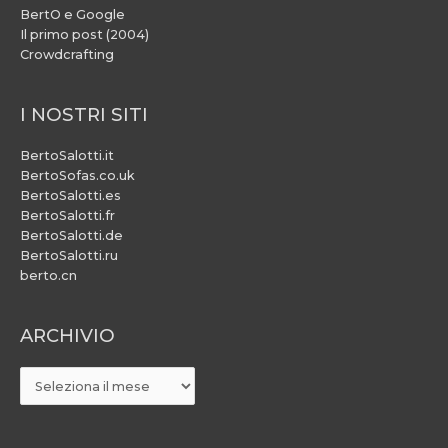
BertO e Google
Il primo post (2004)
Crowdcrafting
I NOSTRI SITI
BertoSalotti.it
BertoSofas.co.uk
BertoSalotti.es
BertoSalotti.fr
BertoSalotti.de
BertoSalotti.ru
berto.cn
ARCHIVIO
ARCHIVIO