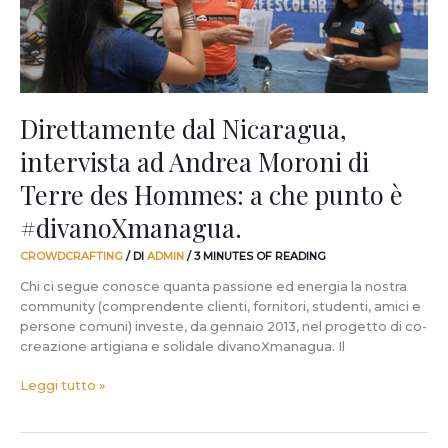
di
Terre
des
Hommes:
a
che
Direttamente dal Nicaragua,
punto
intervista ad Andrea Moroni di
è
#divanoXmanagua.
Terre des Hommes: a che punto è
#divanoXmanagua.
CROWDCRAFTING
/ DI
ADMIN
/
3 MINUTES OF READING
Chi ci segue conosce quanta passione ed energia la nostra
community (comprendente clienti, fornitori, studenti, amici e
persone comuni) investe, da gennaio 2013, nel progetto di co-
creazione artigiana e solidale divanoXmanagua. Il
Leggi tutto »