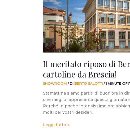
Salotti:
cartoline
da
Brescia!
Il meritato riposo di Ber
cartoline da Brescia!
SHOWROOM
/ DI
BERTO SALOTTI
/
1 MINUTE OF
Stamattina siamo partiti di buon’ora in d
che meglio rappresenta questa giornata è 
Perché in poche intensissime ore abbiam
molti dei vostri desideri.
Leggi tutto »