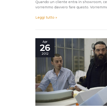
Quando un cliente entra in showroom, cerc
vorremmo davvero fare questo. Vorremmo 
Leggi tutto »
Althaea:
Apr
26
Alessandro
Marelli
2012
+
Berto
Salotti
+
Tecnificio
x
Analogico/Digitale.