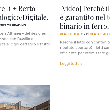
doppio
elli + Berto
[Video] Perché il
binario
in
alogico/Digitale.
è garantito nel
ferro.
#percheberto
binario in ferro
UTES OF READING
n.2
rona Althaea – del designer
PERCHEBERTO
/ DI
BERTO SALO
zata con l’ausilio dl
Perchè il letto con contenit
tale. Ogni dettaglio è frutto
ripetute aperture? I letti co
efficiente per ottimizzare gli
Leggi tutto »