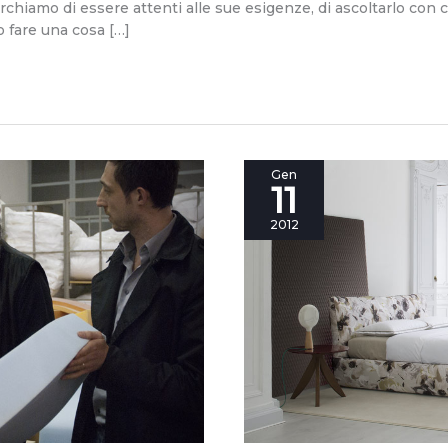
hiamo di essere attenti alle sue esigenze, di ascoltarlo con c
fare una cosa […]
[Video]
Gen
11
Perché
il
2012
comfort
dei
letti
Berto
è
garantito
nel
tempo
da
un