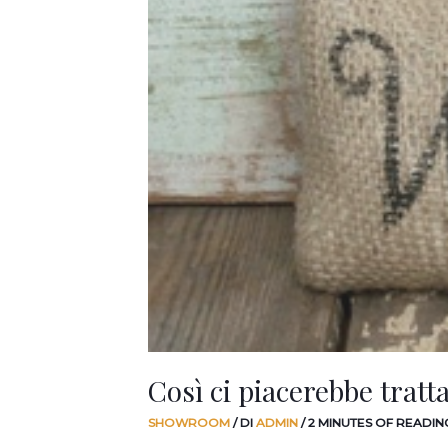
Così ci piacerebbe trattar
SHOWROOM
/ DI
ADMIN
/
2 MINUTES OF READIN