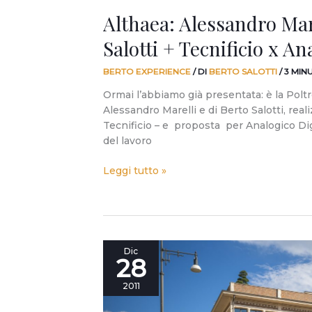
Althaea: Alessandro Mar
Salotti + Tecnificio x An
BERTO EXPERIENCE
/ DI
BERTO SALOTTI
/
3 MIN
Ormai l’abbiamo già presentata: è la Polt
Alessandro Marelli e di Berto Salotti, realiz
Tecnificio – e proposta per Analogico Digi
del lavoro
Leggi tutto »
Il
Dic
28
meritato
riposo
2011
di
Berto