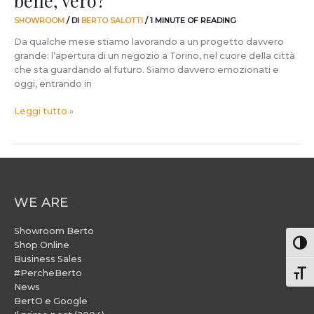
SHOWROOM
/ DI
BERTO SALOTTI
/
1 MINUTE OF READING
Da qualche mese stiamo lavorando a un progetto davvero
grande: l’apertura di un negozio a Torino, nel cuore della città
che sta guardando al futuro. Siamo davvero emozionati e
oggi, entrando in
Leggi tutto »
WE ARE
Showroom Berto
Attiv
Shop Online
Business Sales
#PercheBerto
Atti
News
BertO e Google