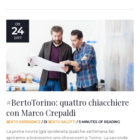
#BertoTorino:
Ott
24
quattro
chiacchiere
2017
con
Marco
Crepaldi
#BertoTorino: quattro chiacchiere
con Marco Crepaldi
BERTO EXPERIENCE
/ DI
BERTO SALOTTI
/
5 MINUTES OF READING
La prima novità (già spoilerata qualche settimana fa):
apriremo a brevissimo uno showroom a Torino. La seconda: