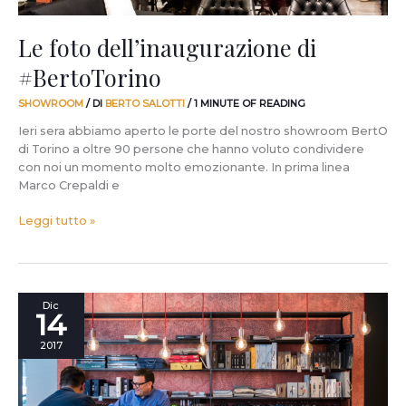
Le foto dell’inaugurazione di
#BertoTorino
SHOWROOM
/ DI
BERTO SALOTTI
/
1 MINUTE OF READING
Ieri sera abbiamo aperto le porte del nostro showroom BertO
di Torino a oltre 90 persone che hanno voluto condividere
con noi un momento molto emozionante. In prima linea
Marco Crepaldi e
Leggi tutto »
BertO
Dic
14
Opening
Live:
2017
stasera
inauguriamo
#BertoTorino!