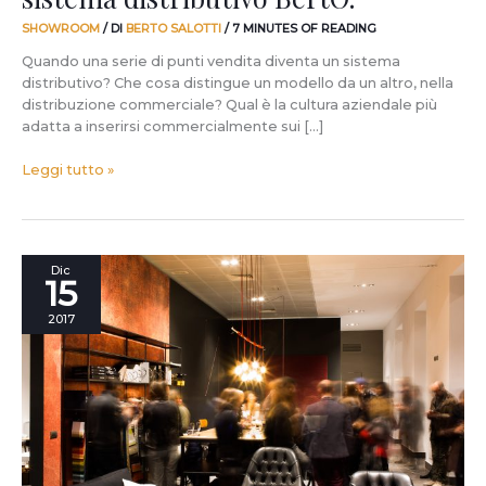
SHOWROOM
/ DI
BERTO SALOTTI
/
7 MINUTES OF READING
Quando una serie di punti vendita diventa un sistema
distributivo? Che cosa distingue un modello da un altro, nella
distribuzione commerciale? Qual è la cultura aziendale più
adatta a inserirsi commercialmente sui […]
Leggi tutto »
Le
Dic
15
foto
dell’inaugurazione
2017
di
#BertoTorino