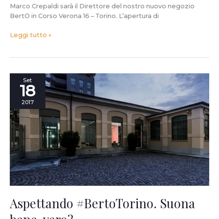
Marco Crepaldi sarà il Direttore del nostro nuovo negozio
BertO in Corso Verona 16 – Torino. L’apertura di
Leggi tutto »
Aspettando
Set
18
#BertoTorino.
Suona
2017
bene,
vero?
Aspettando #BertoTorino. Suona
bene, vero?