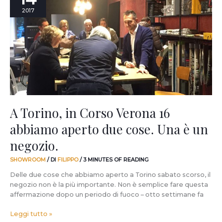
in
2017
Corso
Verona
16
abbiamo
aperto
due
cose.
Una
è
un
A Torino, in Corso Verona 16
negozio.
abbiamo aperto due cose. Una è un
negozio.
SHOWROOM
/ DI
FILIPPO
/
3 MINUTES OF READING
Delle due cose che abbiamo aperto a Torino sabato scorso, il
negozio non è la più importante. Non è semplice fare questa
affermazione dopo un periodo di fuoco – otto settimane fa
Leggi tutto »