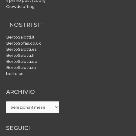
Il primo post (2004)
Crowdcrafting
I NOSTRI SITI
BertoSalotti.it
BertoSofas.co.uk
BertoSalotti.es
BertoSalotti.fr
BertoSalotti.de
BertoSalotti.ru
berto.cn
ARCHIVIO
ARCHIVIO
SEGUICI