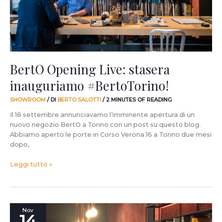
BertO Opening Live: stasera
inauguriamo #BertoTorino!
SHOWROOM
/ DI
BERTO SALOTTI
/
2 MINUTES OF READING
Il 18 settembre annunciavamo l’imminente apertura di un
nuovo negozio BertO a Torino con un post su questo blog.
Abbiamo aperto le porte in Corso Verona 16 a Torino due mesi
dopo,
Leggi tutto »
A
Nov
14
Torino,