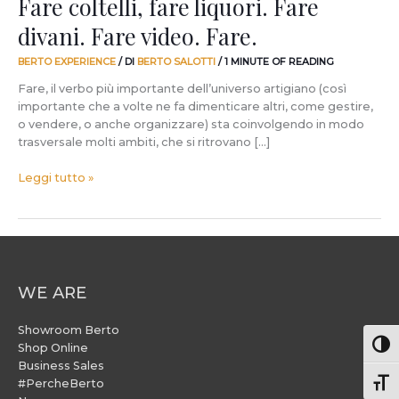
Fare coltelli, fare liquori. Fare
divani. Fare video. Fare.
BERTO EXPERIENCE
/ DI
BERTO SALOTTI
/
1 MINUTE OF READING
Fare, il verbo più importante dell’universo artigiano (così
importante che a volte ne fa dimenticare altri, come gestire,
o vendere, o anche organizzare) sta coinvolgendo in modo
trasversale molti ambiti, che si ritrovano […]
Leggi tutto »
WE ARE
Showroom Berto
Attiv
Shop Online
Business Sales
#PercheBerto
Atti