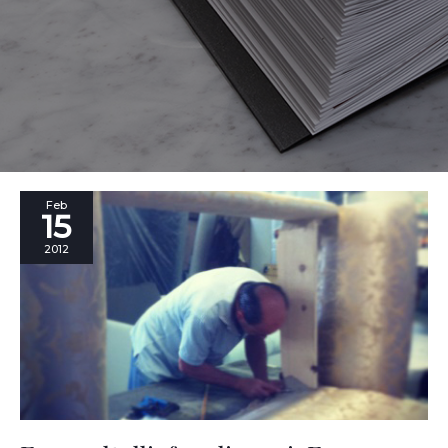
Fare
Feb
15
coltelli,
fare
2012
liquori.
Fare
divani.
Fare
video.
Fare.