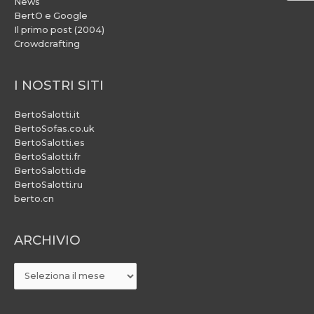
News
BertO e Google
Il primo post (2004)
Crowdcrafting
I NOSTRI SITI
BertoSalotti.it
BertoSofas.co.uk
BertoSalotti.es
BertoSalotti.fr
BertoSalotti.de
BertoSalotti.ru
berto.cn
ARCHIVIO
ARCHIVIO