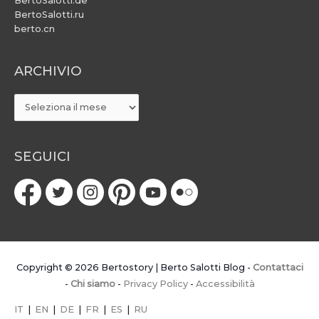
BertoSalotti.de
BertoSalotti.ru
berto.cn
ARCHIVIO
ARCHIVIO
SEGUICI
Copyright © 2026
Bertostory | Berto Salotti Blog
-
Contattaci
-
Chi siamo
-
Privacy Policy
-
Accessibilità
IT
|
EN
|
DE
|
FR
|
ES
|
RU