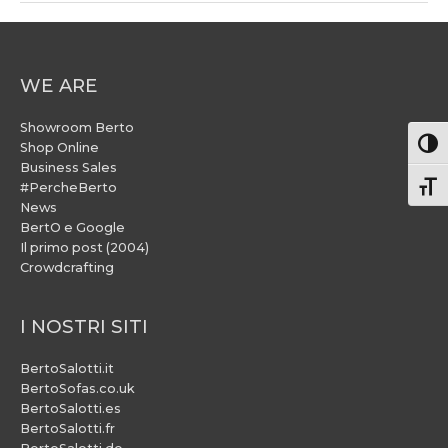
WE ARE
Showroom Berto
Attiv
Shop Online
Business Sales
#PercheBerto
Atti
News
BertO e Google
Il primo post (2004)
Crowdcrafting
I NOSTRI SITI
BertoSalotti.it
BertoSofas.co.uk
BertoSalotti.es
BertoSalotti.fr