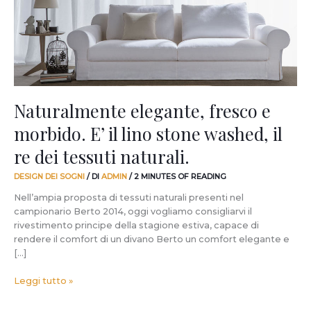
E’
il
lino
stone
washed,
il
re
dei
Naturalmente elegante, fresco e
tessuti
morbido. E’ il lino stone washed, il
naturali.
re dei tessuti naturali.
DESIGN DEI SOGNI
/ DI
ADMIN
/
2 MINUTES OF READING
Nell’ampia proposta di tessuti naturali presenti nel
campionario Berto 2014, oggi vogliamo consigliarvi il
rivestimento principe della stagione estiva, capace di
rendere il comfort di un divano Berto un comfort elegante e
[…]
Leggi tutto »