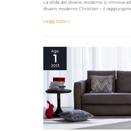
La sfida del divano moderno si rinnova ad
divano moderno Christian – il raggiungime
Leggi tutto »
Scoperto
Ago
1
un
nuovo
2013
complice
dell’assassinio
del
divano
letto.
Robinson.