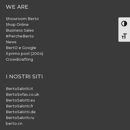
WE ARE
Showroom Berto
Attiv
Shop Online
Business Sales
#PercheBerto
Atti
News
BertO e Google
Il primo post (2004)
Crowdcrafting
I NOSTRI SITI
BertoSalotti.it
BertoSofas.co.uk
BertoSalotti.es
BertoSalotti.fr
BertoSalotti.de
BertoSalotti.ru
berto.cn