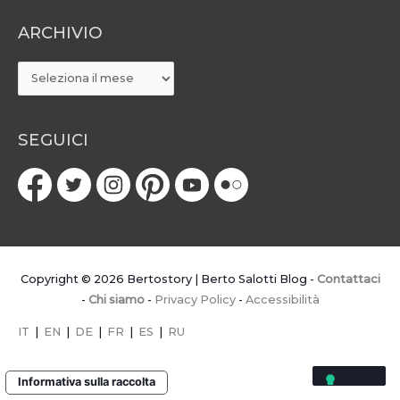
ARCHIVIO
ARCHIVIO
SEGUICI
Copyright © 2026
Bertostory | Berto Salotti Blog
-
Contattaci
-
Chi siamo
-
Privacy Policy
-
Accessibilità
IT
|
EN
|
DE
|
FR
|
ES
|
RU
Informativa sulla raccolta