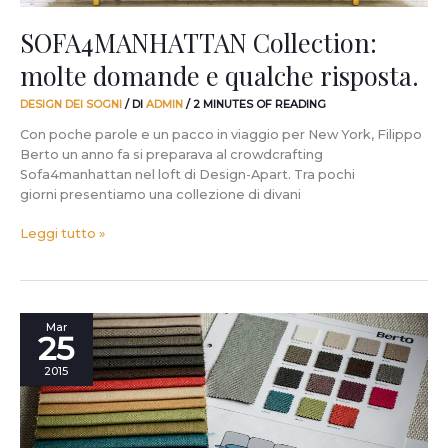
SOFA4MANHATTAN Collection:
molte domande e qualche risposta.
DESIGN DEI SOGNI
/ DI
ADMIN
/
2 MINUTES OF READING
Con poche parole e un pacco in viaggio per New York, Filippo
Berto un anno fa si preparava al crowdcrafting
Sofa4manhattan nel loft di Design-Apart. Tra pochi
giorni presentiamo una collezione di divani
Leggi tutto »
Al
Mar
25
Fuorisalone
2015
2015
con
la
Collezione
SOFA4MANHATTAN