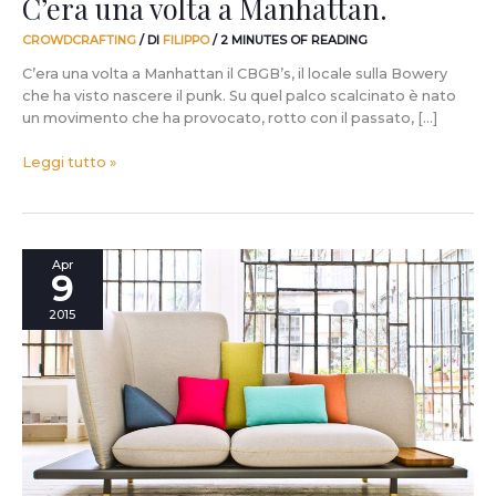
C’era una volta a Manhattan.
CROWDCRAFTING
/ DI
FILIPPO
/
2 MINUTES OF READING
C’era una volta a Manhattan il CBGB’s, il locale sulla Bowery
che ha visto nascere il punk. Su quel palco scalcinato è nato
un movimento che ha provocato, rotto con il passato, […]
Leggi tutto »
SOFA4MANHATTAN
Apr
9
Collection:
molte
2015
domande
e
qualche
risposta.