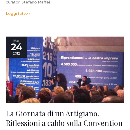
curatori Stefano Maffei
Leggi tutto »
La
Mar
24
Giornata
di
2012
un
Artigiano.
Riflessioni
a
caldo
sulla
Convention
dei
Giovani
Confartigianato
La Giornata di un Artigiano.
(Firenze,
Riflessioni a caldo sulla Convention
23/24
marzo