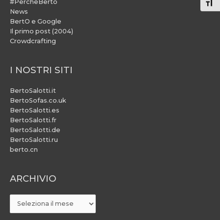
#PercheBerto
Atti
News
BertO e Google
Il primo post (2004)
Crowdcrafting
I NOSTRI SITI
BertoSalotti.it
BertoSofas.co.uk
BertoSalotti.es
BertoSalotti.fr
BertoSalotti.de
BertoSalotti.ru
berto.cn
ARCHIVIO
ARCHIVIO