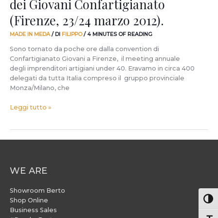
dei Giovani Confartigianato
2012).
(Firenze, 23/24 marzo 2012).
MADE IN MEDA
/ DI
FILIPPO
/
4 MINUTES OF READING
Sono tornato da poche ore dalla convention di
Confartigianato Giovani a Firenze, il meeting annuale
degli imprenditori artigiani under 40. Eravamo in circa 400
delegati da tutta Italia compreso il gruppo provinciale
Monza/Milano, che
Leggi tutto »
WE ARE
Showroom Berto
Attiv
Shop Online
Business Sales