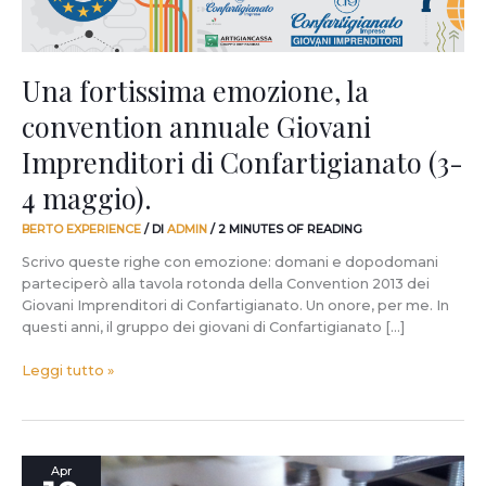
Confartigianato
(3-
4
maggio).
Una fortissima emozione, la
convention annuale Giovani
Imprenditori di Confartigianato (3-
4 maggio).
BERTO EXPERIENCE
/ DI
ADMIN
/
2 MINUTES OF READING
Scrivo queste righe con emozione: domani e dopodomani
parteciperò alla tavola rotonda della Convention 2013 dei
Giovani Imprenditori di Confartigianato. Un onore, per me. In
questi anni, il gruppo dei giovani di Confartigianato […]
Leggi tutto »
–
Apr