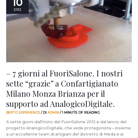
10
7
giorni
2012
al
FuoriSalone.
I
nostri
sette
“grazie”
a
Confartigianato
Milano
Monza
– 7 giorni al FuoriSalone. I nostri
Brianza
sette “grazie” a Confartigianato
per
il
Milano Monza Brianza per il
supporto
ad
supporto ad AnalogicoDigitale.
AnalogicoDigitale.
BERTO EXPERIENCE
/ DI
ADMIN
/
1 MINUTE OF READING
A sette giorni dall’inizio del FuoriSalone 2012 e dal lancio del
progetto AnalogicoDigitale, che vede protagonista – insieme
a un eccellente team di artigiani del distretto di Meda e ai