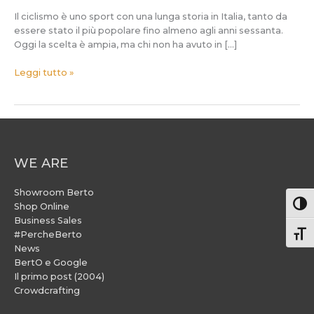
Il ciclismo è uno sport con una lunga storia in Italia, tanto da
essere stato il più popolare fino almeno agli anni sessanta.
Oggi la scelta è ampia, ma chi non ha avuto in […]
Leggi tutto »
WE ARE
Showroom Berto
Attiv
Shop Online
Business Sales
#PercheBerto
Atti
News
BertO e Google
Il primo post (2004)
Crowdcrafting