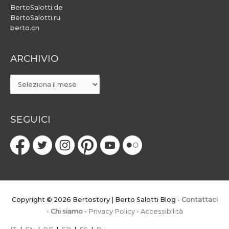
BertoSalotti.de
BertoSalotti.ru
berto.cn
ARCHIVIO
ARCHIVIO
SEGUICI
Copyright © 2026
Bertostory | Berto Salotti Blog
-
Contattaci
-
Chi siamo
-
Privacy Policy
-
Accessibilità