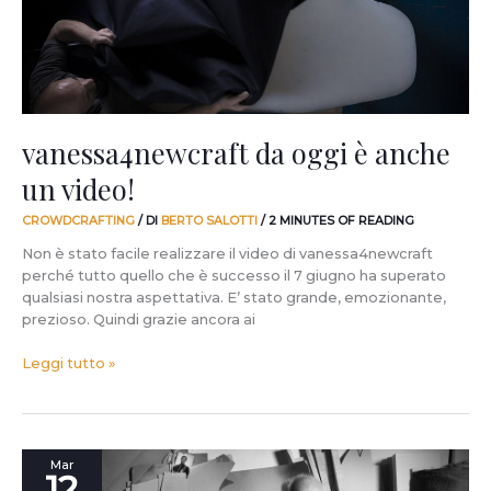
video!
vanessa4newcraft da oggi è anche
un video!
CROWDCRAFTING
/ DI
BERTO SALOTTI
/
2 MINUTES OF READING
Non è stato facile realizzare il video di vanessa4newcraft
perché tutto quello che è successo il 7 giugno ha superato
qualsiasi nostra aspettativa. E’ stato grande, emozionante,
prezioso. Quindi grazie ancora ai
Leggi tutto »
-3
Mar
12
al