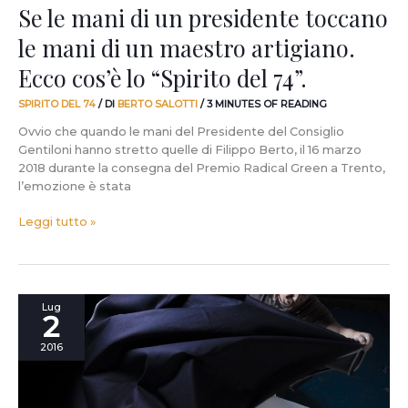
artigiano.
Se le mani di un presidente toccano
Ecco
le mani di un maestro artigiano.
cos’è
lo
Ecco cos’è lo “Spirito del 74”.
“Spirito
del
SPIRITO DEL 74
/ DI
BERTO SALOTTI
/
3 MINUTES OF READING
74”.
Ovvio che quando le mani del Presidente del Consiglio
Gentiloni hanno stretto quelle di Filippo Berto, il 16 marzo
2018 durante la consegna del Premio Radical Green a Trento,
l’emozione è stata
Leggi tutto »
vanessa4newcraft
Lug
2
da
oggi
2016
è
anche
un