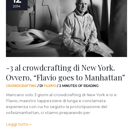
crowdcrafting
2014
di
New
York.
Ovvero,
“Flavio
goes
to
Manhattan”
-3 al crowdcrafting di New York.
Ovvero, “Flavio goes to Manhattan”
CROWDCRAFTING
/ DI
FILIPPO
/
2 MINUTES OF READING
Mancano solo 3 giorni al crowdcrafting di New York e io e
Flavio, maestro tappezziere di lunga e conclamata
esperienza con cui ho seguito la prototipazione del
sofa4manhattan, ci stiamo preparando per
Leggi tutto »