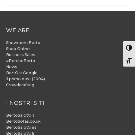
WE ARE
Showroom Berto
Attiv
Shop Online
Business Sales
#PercheBerto
Atti
News
BertO e Google
Il primo post (2004)
Crowdcrafting
I NOSTRI SITI
BertoSalotti.it
BertoSofas.co.uk
BertoSalotti.es
BertoSalotti.fr