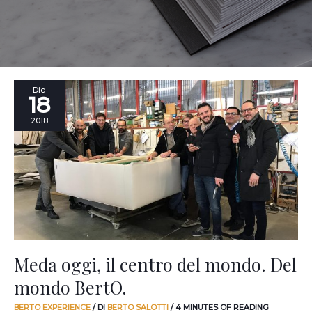
Meda
Dic
18
oggi,
il
2018
centro
del
mondo.
Del
mondo
BertO.
Meda oggi, il centro del mondo. Del
mondo BertO.
BERTO EXPERIENCE
/ DI
BERTO SALOTTI
/
4 MINUTES OF READING