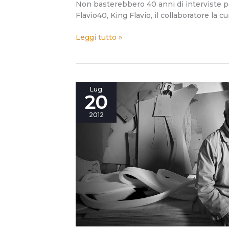
Non basterebbero 40 anni di interviste per
Flavio40, King Flavio, il collaboratore la cu
Leggi tutto »
Basta
Lug
20
parole.
Ascoltiamo
2012
le
mani
di
Flavio.