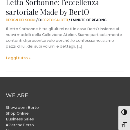
Letto Sorbonne: l’eccellenza
sartoriale Made by BertO
DESIGN DEI SOGNI
/ DI
BERTO SALOTTI
/
1 MINUTE OF READING
Il letto Sorbonne è tra gli ultimi nati in casa BertO insieme ai
nuovi modelli della Collezione Atelier. Siamo particolarmente
contenti di presentarvelo perché, lo confessiamo, siamo
pazzi di lui, dei suoi volumi e dettagli. […]
Leggi tutto »
WE ARE
Showroom Berto
Attiv
Shop Online
Business Sales
#PercheBerto
Atti