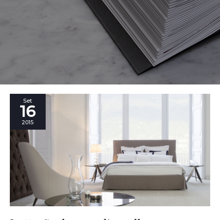
Letto
Set
16
Sorbonne:
l’eccellenza
2015
sartoriale
Made
by
BertO