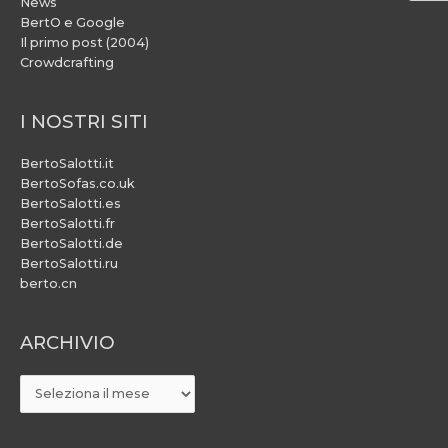
News
BertO e Google
Il primo post (2004)
Crowdcrafting
I NOSTRI SITI
BertoSalotti.it
BertoSofas.co.uk
BertoSalotti.es
BertoSalotti.fr
BertoSalotti.de
BertoSalotti.ru
berto.cn
ARCHIVIO
ARCHIVIO