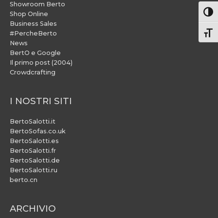
Showroom Berto
Attiv
Shop Online
Business Sales
#PercheBerto
Atti
News
BertO e Google
Il primo post (2004)
Crowdcrafting
I NOSTRI SITI
BertoSalotti.it
BertoSofas.co.uk
BertoSalotti.es
BertoSalotti.fr
BertoSalotti.de
BertoSalotti.ru
berto.cn
ARCHIVIO
ARCHIVIO