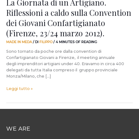
La Giornata di un Artigiano.
(Firenze,
Riflessioni a caldo sulla Convention
23/24
marzo
dei Giovani Confartigianato
2012).
(Firenze, 23/24 marzo 2012).
MADE IN MEDA
/ DI
FILIPPO
/
4 MINUTES OF READING
Sono tornato da poche ore dalla convention di
Confartigianato Giovani a Firenze, il meeting annuale
degli imprenditori artigiani under 40. Eravamo in circa 400
delegati da tutta Italia compreso il gruppo provinciale
Monza/Milano, che […]
Leggi tutto »
WE ARE