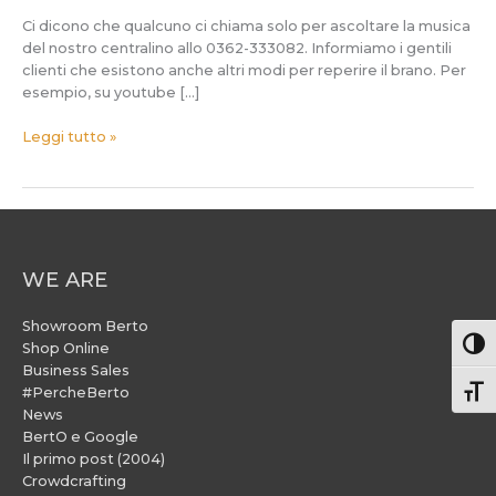
Ci dicono che qualcuno ci chiama solo per ascoltare la musica
del nostro centralino allo 0362-333082. Informiamo i gentili
clienti che esistono anche altri modi per reperire il brano. Per
esempio, su youtube […]
Leggi tutto »
WE ARE
Showroom Berto
Attiv
Shop Online
Business Sales
#PercheBerto
Atti
News
BertO e Google
Il primo post (2004)
Crowdcrafting