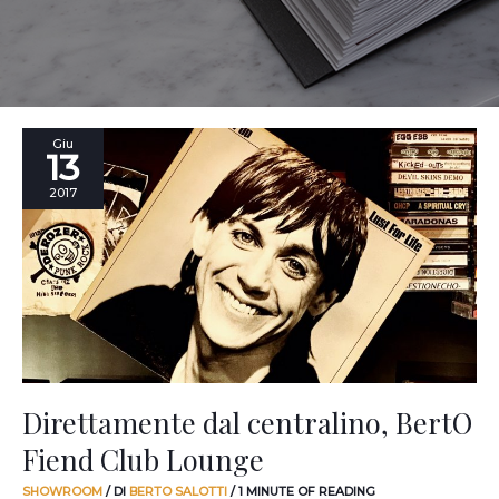
Direttamente
Giu
13
dal
centralino,
2017
BertO
Fiend
Club
Lounge
Direttamente dal centralino, BertO
Fiend Club Lounge
SHOWROOM
/ DI
BERTO SALOTTI
/
1 MINUTE OF READING