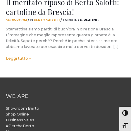
Il meritato riposo di Berto Salotti:
cartoline da Brescia!
SHOWROOM
/ DI
BERTO SALOTTI
/
1 MINUTE OF READING
Stamattina siamo partiti di buon’ora in direzione Brescia.
L’immagine che meglio rappresenta questa giornata è la
felicità. Sapete perché? Perché in poche intensissime ore
abbiamo lavorato per esaudire molti dei vostri desideri. […]
Leggi tutto »
WE ARE
Showroom Berto
Attiv
Shop Online
Business Sales
#PercheBerto
Atti