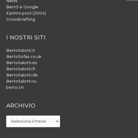
News
BertO e Google
Il primo post (2004)
Crowdcrafting
I NOSTRI SITI
BertoSalotti.it
BertoSofas.co.uk
BertoSalotti.es
BertoSalotti.fr
BertoSalotti.de
BertoSalotti.ru
berto.cn
ARCHIVIO
ARCHIVIO