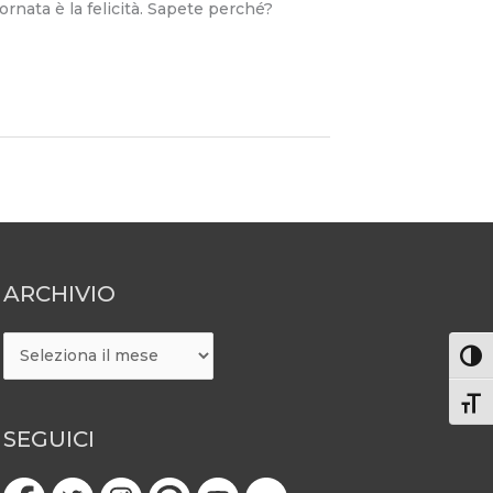
rnata è la felicità. Sapete perché?
ARCHIVIO
ARCHIVIO
Attiv
Atti
SEGUICI