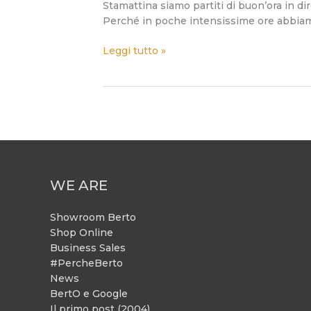
Stamattina siamo partiti di buon’ora in d
Perché in poche intensissime ore abbiamo 
Leggi tutto »
WE ARE
Showroom Berto
Shop Online
Business Sales
#PercheBerto
News
BertO e Google
Il primo post (2004)