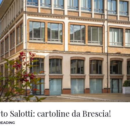
to Salotti: cartoline da Brescia!
 READING