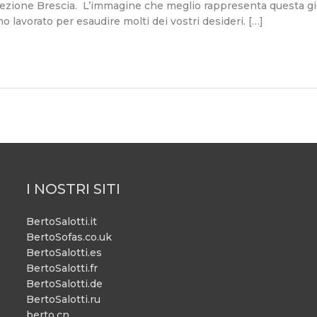
irezione Brescia. L’immagine che meglio rappresenta questa gio
lavorato per esaudire molti dei vostri desideri. […]
I NOSTRI SITI
BertoSalotti.it
BertoSofas.co.uk
BertoSalotti.es
BertoSalotti.fr
BertoSalotti.de
BertoSalotti.ru
berto.cn