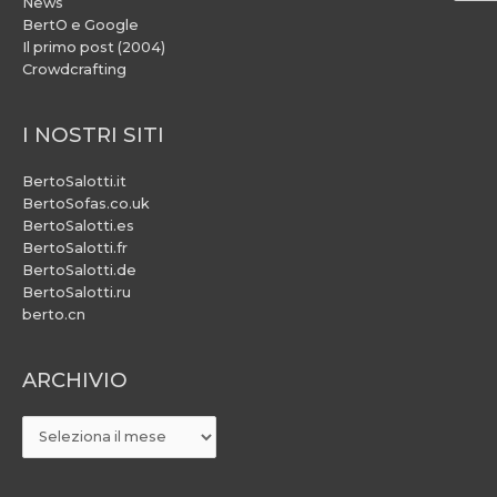
News
BertO e Google
Il primo post (2004)
Crowdcrafting
I NOSTRI SITI
BertoSalotti.it
BertoSofas.co.uk
BertoSalotti.es
BertoSalotti.fr
BertoSalotti.de
BertoSalotti.ru
berto.cn
ARCHIVIO
ARCHIVIO