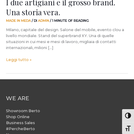
I due artigiani e il grosso brand.
Una storia vera.
MADE IN MEDA
/ DI
ADMIN
/
1 MINUTE OF READING
Milano, capitale del design. Salone del mobile, evento clou a
livello mondiale. Stand del superbrand XY. Una di quelle
situazioni in cui mesi e mesi di lavoro, migliaia di contatti
internazionali, milioni […]
Leggi tutto »
WE ARE
Showroom Berto
Attiv
Shop Online
Business Sales
#PercheBerto
Atti