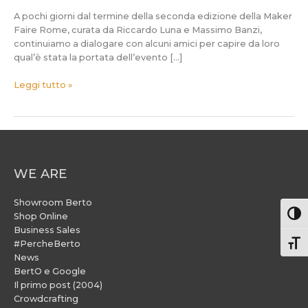
A pochi giorni dal termine della seconda edizione della Maker
Faire Rome, curata da Riccardo Luna e Massimo Banzi,
continuiamo a dialogare con alcuni amici per capire da loro
qual’è stata la portata dell’evento […]
Leggi tutto »
WE ARE
Showroom Berto
Attiv
Shop Online
Business Sales
#PercheBerto
Atti
News
BertO e Google
Il primo post (2004)
Crowdcrafting