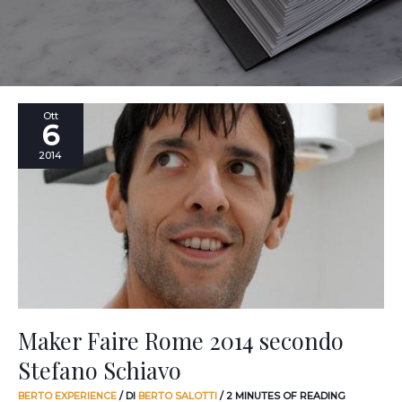
Maker
Ott
6
Faire
Rome
2014
2014
secondo
Stefano
Schiavo
Maker Faire Rome 2014 secondo
Stefano Schiavo
BERTO EXPERIENCE
/ DI
BERTO SALOTTI
/
2 MINUTES OF READING