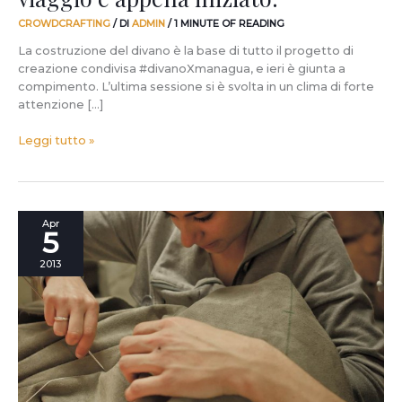
CROWDCRAFTING
/ DI
ADMIN
/
1 MINUTE OF READING
La costruzione del divano è la base di tutto il progetto di
creazione condivisa #divanoXmanagua, e ieri è giunta a
compimento. L’ultima sessione si è svolta in un clima di forte
attenzione […]
Leggi tutto »
Il
Apr
5
professore
che
2013
impara
dal
giovane
tappezziere:
visto
a
#divanoXmanagua
sessione