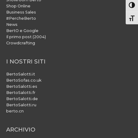
Attiv
Shop Online
Business Sales
#PercheBerto
Atti
News
BertO e Google
Il primo post (2004)
Crowdcrafting
I NOSTRI SITI
BertoSalotti.it
BertoSofas.co.uk
BertoSalotti.es
BertoSalotti.fr
BertoSalotti.de
BertoSalotti.ru
berto.cn
ARCHIVIO
ARCHIVIO