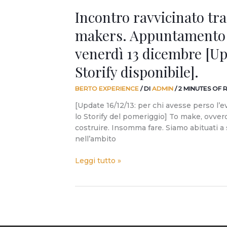
16/12:
Incontro ravvicinato tra
Storify
disponibile].
makers. Appuntamento
venerdì 13 dicembre [Up
Storify disponibile].
BERTO EXPERIENCE
/ DI
ADMIN
/
2 MINUTES OF 
[Update 16/12/13: per chi avesse perso l’e
lo Storify del pomeriggio] To make, ovvero
costruire. Insomma fare. Siamo abituati a s
nell’ambito
Leggi tutto »