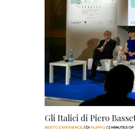
da
loro.
Gli Italici di Piero Bas
BERTO EXPERIENCE
/ DI
FILIPPO
/
2 MINUTES OF