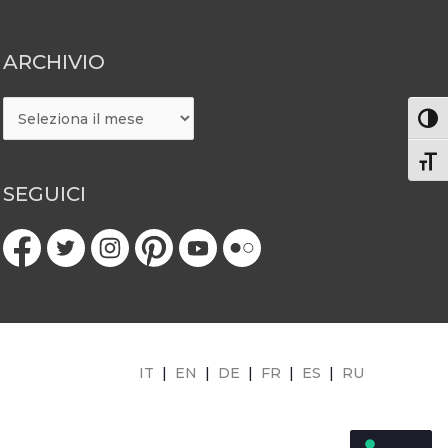
ARCHIVIO
ARCHIVIO
Attiv
Atti
SEGUICI
IT
|
EN
|
DE
|
FR
|
ES
|
RU