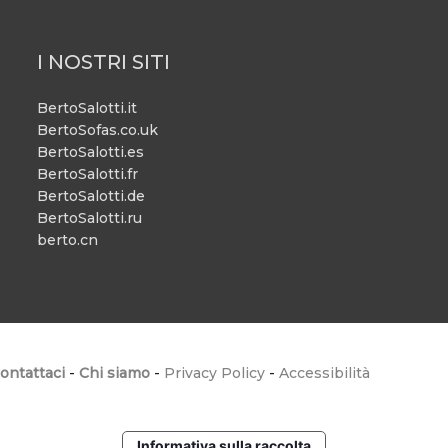
I NOSTRI SITI
BertoSalotti.it
BertoSofas.co.uk
BertoSalotti.es
BertoSalotti.fr
BertoSalotti.de
BertoSalotti.ru
berto.cn
ontattaci
-
Chi siamo
-
Privacy Policy
-
Accessibilità
Informativa sulla raccolta