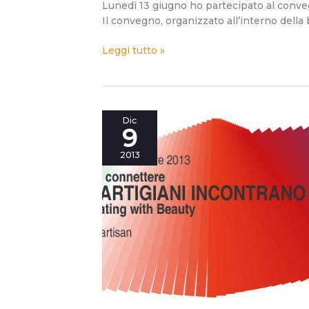
Lunedì 13 giugno ho partecipato al conveg
Il convegno, organizzato all’interno della 
Leggi tutto »
Incontro
Dic
9
ravvicinato
tra
2013
artigiani
e
makers.
Appuntamento
a
Monza
venerdì
13
dicembre
[Update