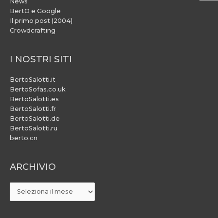
News
BertO e Google
Il primo post (2004)
Crowdcrafting
I NOSTRI SITI
BertoSalotti.it
BertoSofas.co.uk
BertoSalotti.es
BertoSalotti.fr
BertoSalotti.de
BertoSalotti.ru
berto.cn
ARCHIVIO
ARCHIVIO