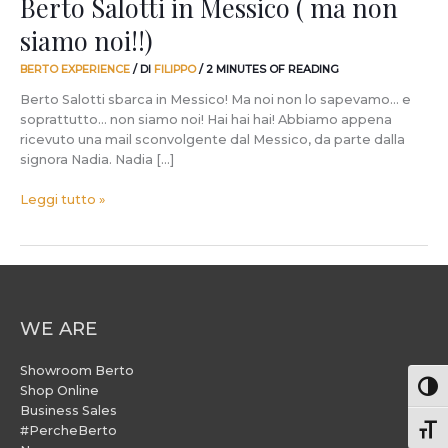
Berto Salotti in Messico ( ma non
siamo noi!!)
BERTO EXPERIENCE
/ DI
FILIPPO
/
2 MINUTES OF READING
Berto Salotti sbarca in Messico! Ma noi non lo sapevamo… e
soprattutto… non siamo noi! Hai hai hai! Abbiamo appena
ricevuto una mail sconvolgente dal Messico, da parte dalla
signora Nadia. Nadia […]
Leggi tutto »
WE ARE
Showroom Berto
Attiv
Shop Online
Business Sales
#PercheBerto
Atti