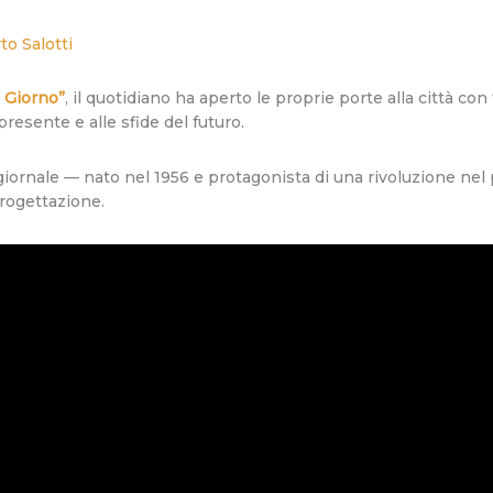
to Salotti
l Giorno”
, il quotidiano ha aperto le proprie porte alla città con
resente e alle sfide del futuro.
l giornale — nato nel 1956 e protagonista di una rivoluzione nel
progettazione.