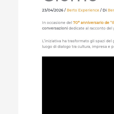
23/04/2026
/
Berto Experience
/ Di
Ber
In occasione del
70° anniversario de “I
conversazioni
dedicate al racconto del p
L’iniziativa ha trasformato gli spazi de
luogo di dialogo tra cultura, impresa e 