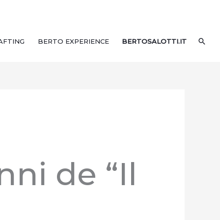
CER
AFTING
BERTO EXPERIENCE
BERTOSALOTTI.IT
nni de “Il