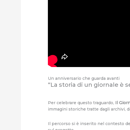
Un anniversario che guarda avanti
“La storia di un giornale è
Per celebrare questo traguardo,
Il Gio
immagini storiche tratte dagli archivi, d
Il percorso si è inserito nel contesto d
sul progetto.