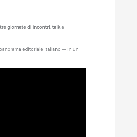
tre giornate di incontri
,
talk
e
 panorama editoriale italiano — in un