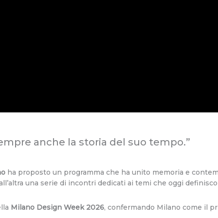
 sempre anche la storia del suo tempo.”
rno
ha proposto un programma che ha unito memoria e contemp
all’altra una serie di incontri dedicati ai temi che oggi definisc
ella
Milano Design Week 2026
, confermando Milano come il pr