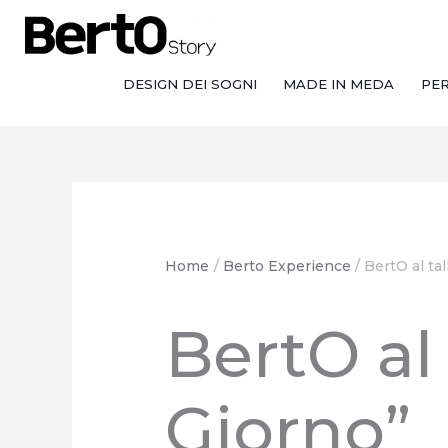
Salta
Passa
Vai
al
alla
al
contenuto
navigazione
contenuto
DESIGN DEI SOGNI
MADE IN MEDA
PE
Home
Berto Experience
BertO al tal
BertO al 
Giorno”