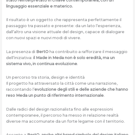
stato reinterpretato in chiave contemporanea, con un
linguaggio essenziale e materico.
Il risultato è un oggetto che rappresenta perfettamente il
passaggio tra passato e presente: da un lato l’esperienza,
dall’altro una visione attuale del design, capace di dialogare
con nuovi spazi e nuovi modi di vivere.
La presenza di
BertO
ha contribuito a rafforzare il messaggio
dell’iniziativa:
il Made in Meda non è solo eredità, ma un
sistema vivo, in continua evoluzione
.
Un percorso tra storia, design e identità
Il progetto ha attraversato la città come una narrazione,
raccontando l’
evoluzione degli stili e delle aziende che hanno
reso Meda un punto di riferimento internazionale
.
Dalle radici del design razionalista fino alle espressioni
contemporanee, il percorso ha messo in relazione realtà
diverse ma accomunate da un forte legame con il territorio.
Accanto a
BertO, anche altri brand simbolo del design italiano