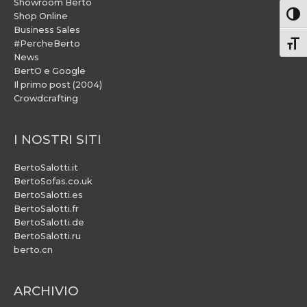
Showroom Berto
Attiv
Shop Online
Business Sales
#PercheBerto
Atti
News
BertO e Google
Il primo post (2004)
Crowdcrafting
I NOSTRI SITI
BertoSalotti.it
BertoSofas.co.uk
BertoSalotti.es
BertoSalotti.fr
BertoSalotti.de
BertoSalotti.ru
berto.cn
ARCHIVIO
ARCHIVIO