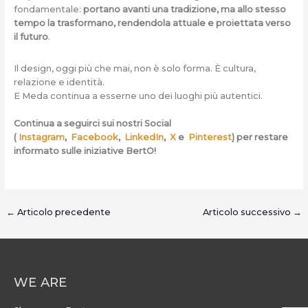
fondamentale:
portano avanti una tradizione, ma allo stesso
tempo la trasformano, rendendola attuale e proiettata verso
il futuro
.
Il design, oggi più che mai, non è solo forma. È cultura,
relazione e identità.
E Meda continua a esserne uno dei luoghi più autentici.
Continua a seguirci sui nostri Social
(
Instagram
,
Facebook
,
LinkedIn
,
X
e
Pinterest
)
per restare
informato sulle iniziative BertO!
←
Articolo precedente
Articolo successivo
→
WE ARE