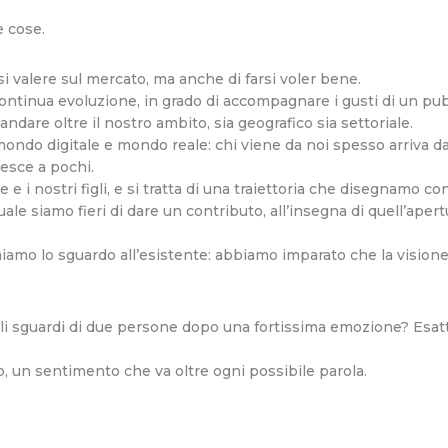
e cose.
i valere sul mercato, ma anche di farsi voler bene.
ontinua evoluzione, in grado di accompagnare i gusti di un pu
ndare oltre il nostro ambito, sia geografico sia settoriale.
ondo digitale e mondo reale: chi viene da noi spesso arriva dal
iesce a pochi.
 e i nostri figli, e si tratta di una traiettoria che disegnamo c
uale siamo fieri di dare un contributo, all’insegna di quell’aper
amo lo sguardo all’esistente: abbiamo imparato che la visione 
i sguardi di due persone dopo una fortissima emozione? Esatt
 un sentimento che va oltre ogni possibile parola.