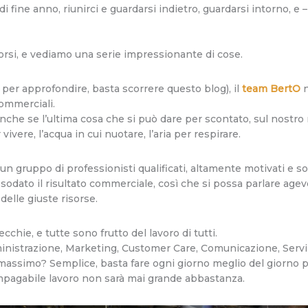
di fine anno, riunirci e guardarsi indietro, guardarsi intorno, e –
corsi, e vediamo una serie impressionante di cose.
 per approfondire, basta scorrere questo blog), il
team BertO
commerciali.
anche se l’ultima cosa che si può dare per scontato, sul nostro
ivere, l’acqua in cui nuotare, l’aria per respirare.
un gruppo di professionisti qualificati, altamente motivati e so
ssodato il risultato commerciale, così che si possa parlare agev
elle giuste risorse.
cchie, e tutte sono frutto del lavoro di tutti.
nistrazione, Marketing, Customer Care, Comunicazione, Serviz
 massimo? Semplice, basta fare ogni giorno meglio del giorno p
mpagabile lavoro non sarà mai grande abbastanza.