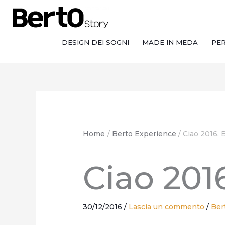
Salta
Passa
Vai
al
alla
al
contenuto
navigazione
contenuto
DESIGN DEI SOGNI
MADE IN MEDA
PE
Home
Berto Experience
Ciao 2016. 
Ciao 201
30/12/2016
/
Lascia un commento
/
Ber