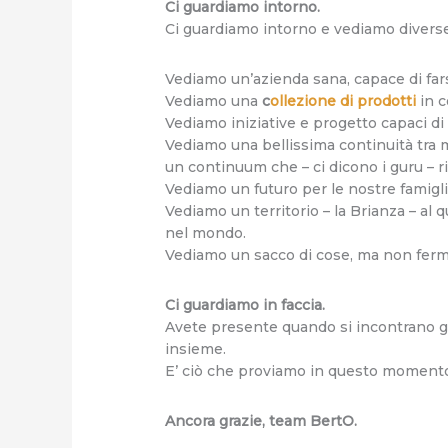
Ci guardiamo intorno.
Ci guardiamo intorno e vediamo divers
Vediamo un’azienda sana, capace di fars
Vediamo una
c
ollezione di prodotti
in c
Vediamo iniziative e progetto capaci di a
Vediamo una bellissima continuità tra m
un continuum che – ci dicono i guru – r
Vediamo un futuro per le nostre famiglie
Vediamo un territorio – la Brianza – al q
nel mondo.
Vediamo un sacco di cose, ma non fermi
Ci guardiamo in faccia.
Avete presente quando si incontrano gl
insieme.
E’ ciò che proviamo in questo momento,
Ancora grazie, team BertO.