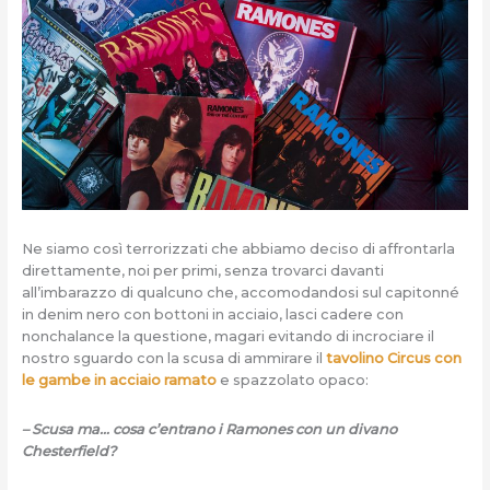
Ne siamo così terrorizzati che abbiamo deciso di affrontarla
direttamente, noi per primi, senza trovarci davanti
all’imbarazzo di qualcuno che, accomodandosi sul capitonné
in denim nero con bottoni in acciaio, lasci cadere con
nonchalance la questione, magari evitando di incrociare il
nostro sguardo con la scusa di ammirare il
tavolino Circus con
le gambe in acciaio ramato
e spazzolato opaco:
– Scusa ma… cosa c’entrano i Ramones con un divano
Chesterfield?