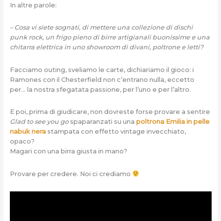
In altre parole:
– Cosa vi siete sognati, di mettere una collezione di dischi
punk rock, un frigo pieno di birre artigianali buonissime e una
chitarra elettrica in uno showroom di divani, poltrone e letti?
Facciamo outing, sveliamo le carte, dichiariamo il gioco: i
Ramones con il Chesterfield non c’entrano nulla, eccetto
per… la nostra sfegatata passione, per l’uno e per l’altro.
E poi, prima di giudicare, non dovreste forse provare a sentire
Glad to see you go
spaparanzati su una
poltrona Emilia in pelle
nabuk nera
stampata con effetto vintage invecchiato,
opaco?
Magari con una birra giusta in mano?
Provare per credere. Noi ci crediamo