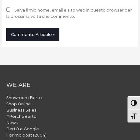
Salva il mio nome, email e sito web in questo browser per
la prossima volta che commento.
WE ARE
Showroom Berto
Attiv
Shop Online
Business Sales
#PercheBerto
Atti
News
BertO e Google
Il primo post (2004)