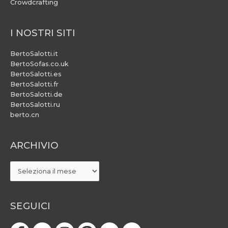
Crowdcrafting
I NOSTRI SITI
BertoSalotti.it
BertoSofas.co.uk
BertoSalotti.es
BertoSalotti.fr
BertoSalotti.de
BertoSalotti.ru
berto.cn
ARCHIVIO
ARCHIVIO
SEGUICI