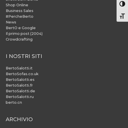
Attiv
Shop Online
Business Sales
#PercheBerto
Atti
News
BertO e Google
Il primo post (2004)
Crowdcrafting
I NOSTRI SITI
BertoSalotti.it
BertoSofas.co.uk
BertoSalotti.es
BertoSalotti.fr
BertoSalotti.de
BertoSalotti.ru
berto.cn
ARCHIVIO
ARCHIVIO