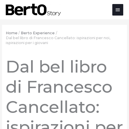
Salta
Passa
Vai
Men
al
alla
al
contenuto
navigazione
contenuto
prin
Home
Berto Experience
Dal bel libro di Francesco Cancellato: ispirazioni per noi,
ispirazioni per i giovani
Dal bel libro
di Francesco
Cancellato:
ispirazioni per