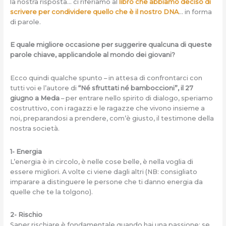
la nostra risposta… ci riferiamo al
libro che abbiamo deciso di
scrivere per condividere quello che è il nostro DNA
… in forma
di parole.
E quale migliore occasione per suggerire qualcuna di queste
parole chiave, applicandole al mondo dei giovani?
Ecco quindi qualche spunto – in attesa di confrontarci con
tutti voi e l’autore di
“Né sfruttati né bamboccioni”, il 27
giugno a Meda
– per entrare nello spirito di dialogo, speriamo
costruttivo, con i ragazzi e le ragazze che vivono insieme a
noi, preparandosi a prendere, com’è giusto, il testimone della
nostra società.
1- Energia
L’energia è in circolo, è nelle cose belle, è nella voglia di
essere migliori. A volte ci viene dagli altri (NB: consigliato
imparare a distinguere le persone che ti danno energia da
quelle che te la tolgono).
2- Rischio
Saper rischiare è fondamentale quando hai una passione: se