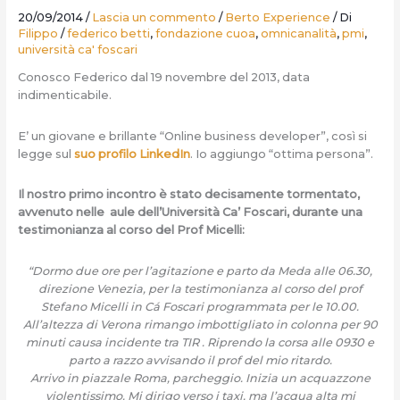
20/09/2014
/
Lascia un commento
/
Berto Experience
/ Di
Filippo
/
federico betti
,
fondazione cuoa
,
omnicanalità
,
pmi
,
università ca' foscari
Conosco Federico dal 19 novembre del 2013, data
indimenticabile.
E’ un giovane e brillante “Online business developer”, così si
legge sul
suo profilo LinkedIn
. Io aggiungo “ottima persona”.
Il nostro primo incontro è stato decisamente tormentato,
avvenuto nelle aule dell’Università Ca’ Foscari, durante una
testimonianza al corso del Prof Micelli:
“Dormo due ore per l’agitazione e parto da Meda alle 06.30,
direzione Venezia, per la testimonianza al corso del prof
Stefano Micelli in Cá Foscari programmata per le 10.00.
All’altezza di Verona rimango imbottigliato in colonna per 90
minuti causa incidente tra TIR . Riprendo la corsa alle 0930 e
parto a razzo avvisando il prof del mio ritardo.
Arrivo in piazzale Roma, parcheggio. Inizia un acquazzone
violentissimo. Mi dirigo verso i taxi, ma l’acqua alta mi