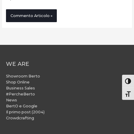
WE ARE
Showroom Berto
Attiv
Shop Online
Business Sales
#PercheBerto
Atti
News
BertO e Google
Il primo post (2004)
Crowdcrafting