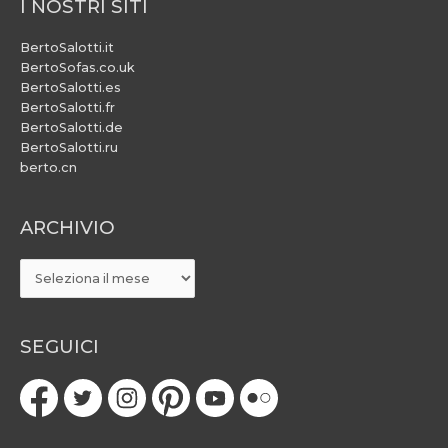
I NOSTRI SITI
BertoSalotti.it
BertoSofas.co.uk
BertoSalotti.es
BertoSalotti.fr
BertoSalotti.de
BertoSalotti.ru
berto.cn
ARCHIVIO
ARCHIVIO
SEGUICI