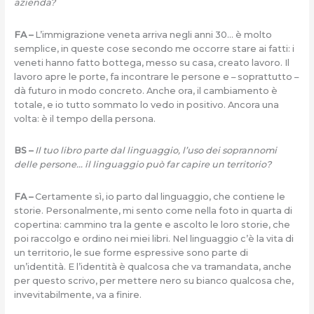
azienda?
FA –
L’immigrazione veneta arriva negli anni 30… è molto
semplice, in queste cose secondo me occorre stare ai fatti: i
veneti hanno fatto bottega, messo su casa, creato lavoro. Il
lavoro apre le porte, fa incontrare le persone e – soprattutto –
dà futuro in modo concreto. Anche ora, il cambiamento è
totale, e io tutto sommato lo vedo in positivo. Ancora una
volta: è il tempo della persona.
BS –
Il tuo libro parte dal linguaggio, l’uso dei soprannomi
delle persone… il linguaggio può far capire un territorio?
FA –
Certamente sì, io parto dal linguaggio, che contiene le
storie. Personalmente, mi sento come nella foto in quarta di
copertina: cammino tra la gente e ascolto le loro storie, che
poi raccolgo e ordino nei miei libri. Nel linguaggio c’è la vita di
un territorio, le sue forme espressive sono parte di
un’identità. E l’identità è qualcosa che va tramandata, anche
per questo scrivo, per mettere nero su bianco qualcosa che,
invevitabilmente, va a finire.