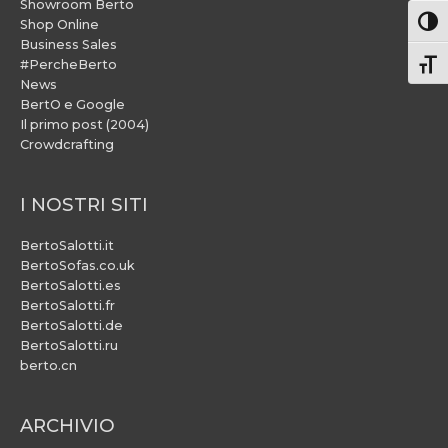
Showroom Berto
Attiv
Shop Online
Business Sales
#PercheBerto
Atti
News
BertO e Google
Il primo post (2004)
Crowdcrafting
I NOSTRI SITI
BertoSalotti.it
BertoSofas.co.uk
BertoSalotti.es
BertoSalotti.fr
BertoSalotti.de
BertoSalotti.ru
berto.cn
ARCHIVIO
ARCHIVIO