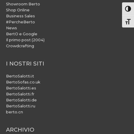
Showroom Berto
Attiv
Shop Online
Business Sales
#PercheBerto
Atti
News
BertO e Google
Il primo post (2004)
Crowdcrafting
I NOSTRI SITI
BertoSalotti.it
BertoSofas.co.uk
BertoSalotti.es
BertoSalotti.fr
BertoSalotti.de
BertoSalotti.ru
berto.cn
ARCHIVIO
ARCHIVIO