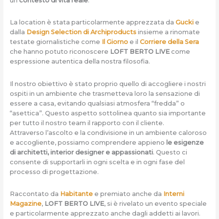
un
contesto di vita reale
.
La location è stata particolarmente apprezzata da
Gucki
e
dalla
Design Selection di Archiproducts
insieme a rinomate
testate giornalistiche come
Il Giorno
e il
Corriere della Sera
che hanno potuto riconoscere
LOFT BERTO LIVE
come
espressione autentica della nostra filosofia.
Il nostro obiettivo è stato proprio quello di accogliere i nostri
ospiti in un ambiente che trasmetteva loro la sensazione di
essere a casa, evitando qualsiasi atmosfera “fredda” o
“asettica”. Questo aspetto sottolinea quanto sia importante
per tutto il nostro team il rapporto con il cliente.
Attraverso l’ascolto e la condivisione in un ambiente caloroso
e accogliente, possiamo comprendere appieno
le esigenze
di architetti, interior designer e appassionati
. Questo ci
consente di supportarli in ogni scelta e in ogni fase del
processo di progettazione.
Raccontato da
Habitante
e premiato anche da
Interni
Magazine
,
LOFT BERTO LIVE
, si è rivelato un evento speciale
e particolarmente apprezzato anche dagli addetti ai lavori.