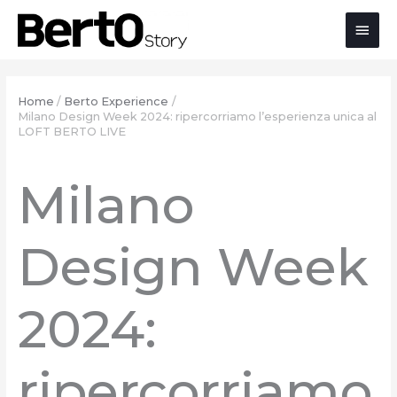
Salta
Passa
Vai
Men
al
alla
al
contenuto
navigazione
contenuto
prin
Home
Berto Experience
Milano Design Week 2024: ripercorriamo l’esperienza unica al
LOFT BERTO LIVE
Milano
Design Week
2024:
ripercorriamo