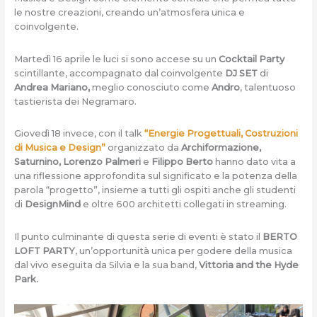
le nostre creazioni, creando un’atmosfera unica e
coinvolgente.
Martedì 16 aprile le luci si sono accese su un
Cocktail Party
scintillante, accompagnato dal coinvolgente
DJ SET
di
Andrea Mariano,
meglio conosciuto come
Andro
, talentuoso
tastierista dei Negramaro.
Giovedì 18 invece, con il talk
“Energie Progettuali, Costruzioni
di Musica e Design”
organizzato da
Archiformazione,
Saturnino, Lorenzo Palmeri
e
Filippo Berto
hanno dato vita a
una riflessione approfondita sul significato e la potenza della
parola “progetto”, insieme a tutti gli ospiti anche gli studenti
di
DesignMind
e oltre 600 architetti collegati in streaming.
Il punto culminante di questa serie di eventi è stato il
BERTO
LOFT PARTY
, un’opportunità unica per godere della musica
dal vivo eseguita da Silvia e la sua band,
Vittoria and the Hyde
Park.