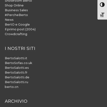
Showroom Berto
Attiv
Shop Online
Business Sales
#PercheBerto
Atti
News
BertO e Google
Il primo post (2004)
Crowdcrafting
I NOSTRI SITI
BertoSalotti.it
BertoSofas.co.uk
BertoSalotti.es
BertoSalotti.fr
BertoSalotti.de
BertoSalotti.ru
berto.cn
ARCHIVIO
ARCHIVIO