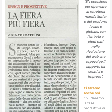
“E’ l’occasione
per ripensare
al retroterra
manifatturier
o del produrre
locale e
globale, con
l’entrata a
piedi pari
nella
rivoluzione
del web che
capovolge il
rapporto tra
creativi e
imprese”.
Ci saremo
anche noi
:
chiuderemo
la fase
produttiva di