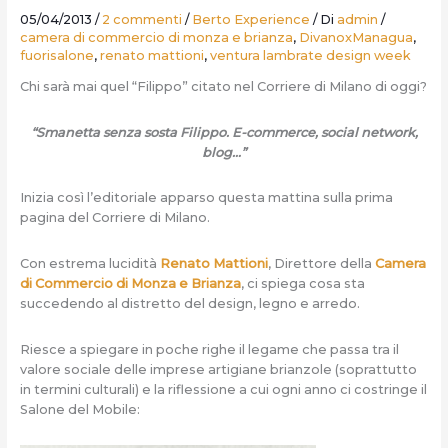
05/04/2013
/
2 commenti
/
Berto Experience
/ Di
admin
/
camera di commercio di monza e brianza
,
DivanoxManagua
,
fuorisalone
,
renato mattioni
,
ventura lambrate design week
Chi sarà mai quel “Filippo” citato nel Corriere di Milano di oggi?
“Smanetta senza sosta Filippo. E-commerce, social network,
blog…”
Inizia così l’editoriale apparso questa mattina sulla prima
pagina del Corriere di Milano.
Con estrema lucidità
Renato Mattioni
, Direttore della
Camera
di Commercio di Monza e Brianza
, ci spiega cosa sta
succedendo al distretto del design, legno e arredo.
Riesce a spiegare in poche righe il legame che passa tra il
valore sociale delle imprese artigiane brianzole (soprattutto
in termini culturali) e la riflessione a cui ogni anno ci costringe il
Salone del Mobile: