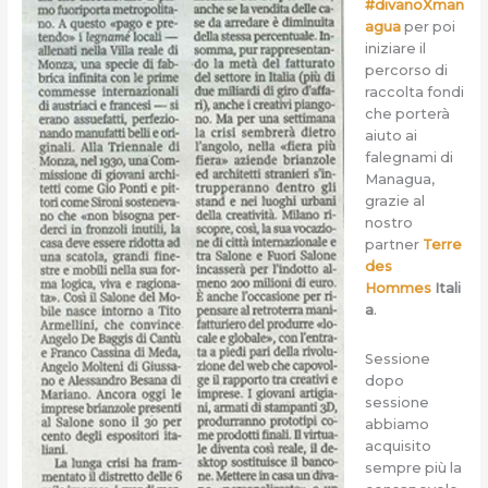
#divanoXman
agua
per poi
iniziare il
percorso di
raccolta fondi
che porterà
aiuto ai
falegnami di
Managua,
grazie al
nostro
partner
Terre
des
Hommes
Itali
a
.
Sessione
dopo
sessione
abbiamo
acquisito
sempre più la