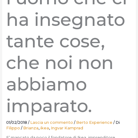
ha insegnato
tante cose,
che noi non
abbiamo
imparato.
01/02/2018
/
Lascia un commento
/
Berto Experience
/ Di
Filippo
/
Brianza
,
ikea
,
Ingvar Kamprad
E’ mancato da poco il fondatore di Ikea, imprenditore