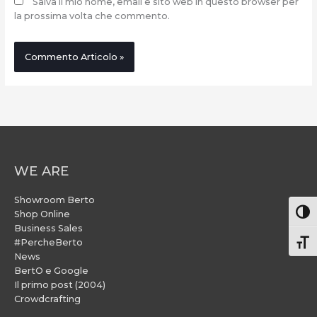
Salva il mio nome, email e sito web in questo browser per
la prossima volta che commento.
WE ARE
Showroom Berto
Attiv
Shop Online
Business Sales
#PercheBerto
Atti
News
BertO e Google
Il primo post (2004)
Crowdcrafting