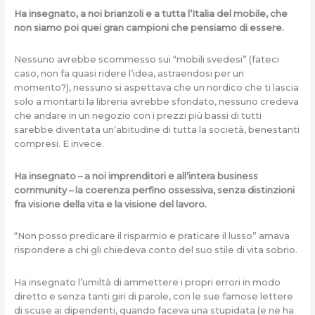
Ha insegnato, a noi brianzoli e a tutta l’Italia del mobile, che
non siamo poi quei gran campioni che pensiamo di essere.
Nessuno avrebbe scommesso sui “mobili svedesi” (fateci
caso, non fa quasi ridere l’idea, astraendosi per un
momento?), nessuno si aspettava che un nordico che ti lascia
solo a montarti la libreria avrebbe sfondato, nessuno credeva
che andare in un negozio con i prezzi più bassi di tutti
sarebbe diventata un’abitudine di tutta la società, benestanti
compresi. E invece.
Ha insegnato – a noi imprenditori e all’intera business
community – la coerenza perfino ossessiva, senza distinzioni
fra visione della vita e la visione del lavoro.
“Non posso predicare il risparmio e praticare il lusso” amava
rispondere a chi gli chiedeva conto del suo stile di vita sobrio.
Ha insegnato l’umiltà di ammettere i propri errori in modo
diretto e senza tanti giri di parole, con le sue famose lettere
di scuse ai dipendenti, quando faceva una stupidata (e ne ha