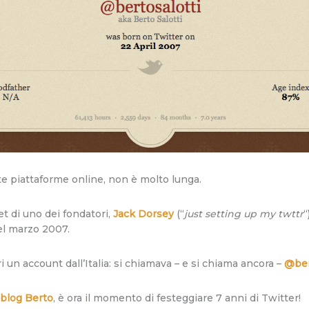
te piattaforme online, non è molto lunga.
et di uno dei fondatori,
Jack Dorsey
(“
just setting up my twttr
“
nel marzo 2007.
ri un account dall’Italia: si chiamava – e si chiama ancora –
@ber
 blog Berto
, è ora il momento di festeggiare 7 anni di Twitter!