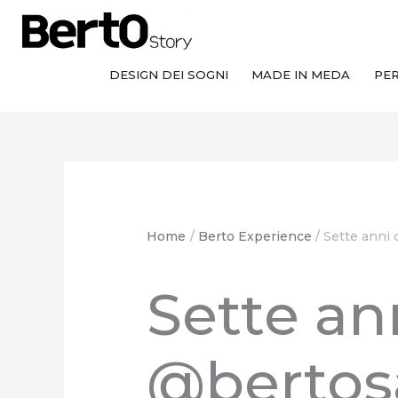
Salta
Passa
Vai
al
alla
al
contenuto
navigazione
contenuto
DESIGN DEI SOGNI
MADE IN MEDA
PE
Home
Berto Experience
Sette anni 
Sette an
@bertosa