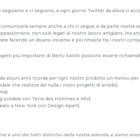
 che seguiamo e ci seguono, e ogni giorno Twitter da allora ci a
comunicarla sempre anche a chi ci segue, e da parte nostra 
appassionano, non solo legati al nostro lavoro artigiano, ma anc
te facendo un divano insieme e poi rimaste tra i nostri contat
 progetti più importanti di Berto Salotti possono essere richiama
a alcuni anni ricorda per ogni nostro prodotto un motivo per 
dale che realizza dal nulla i vostri progetti di arredo)
ma)
ng solidale con Terre des Hommes e Afol)
creato a New York con Design-Apart)
e è uno dei tratti distintivi della nostra azienda, e siamo onor