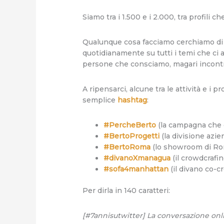
Siamo tra i 1.500 e i 2.000, tra profili
Qualunque cosa facciamo cerchiamo di 
quotidianamente su tutti i temi che ci 
persone che consciamo, magari incontra
A ripensarci, alcune tra le attività e i
semplice
hashtag
:
#PercheBerto
(la campagna che d
#BertoProgetti
(la divisione azien
#BertoRoma
(lo showroom di Ro
#divanoXmanagua
(il crowdcrafi
#sofa4manhattan
(il divano co-
Per dirla in 140 caratteri:
[#7annisutwitter] La conversazione onlin