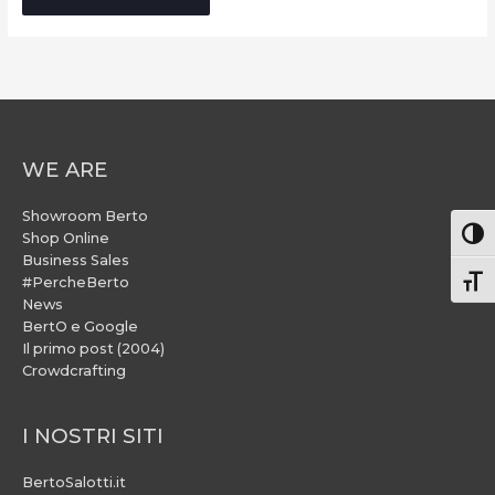
WE ARE
Showroom Berto
Attiv
Shop Online
Business Sales
#PercheBerto
Atti
News
BertO e Google
Il primo post (2004)
Crowdcrafting
I NOSTRI SITI
BertoSalotti.it