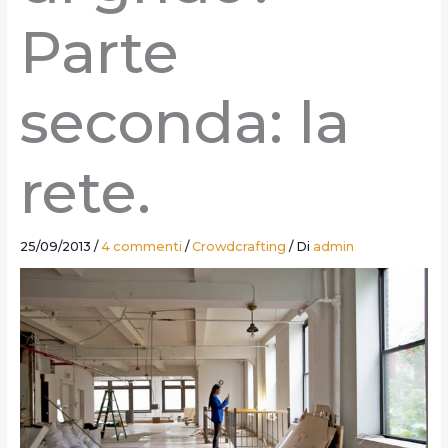
Parte
seconda: la
rete.
25/09/2013
/
4 commenti
/
Crowdcrafting
/ Di
admin