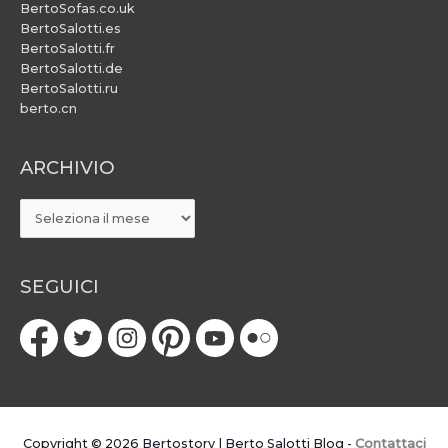
BertoSofas.co.uk
BertoSalotti.es
BertoSalotti.fr
BertoSalotti.de
BertoSalotti.ru
berto.cn
ARCHIVIO
ARCHIVIO
SEGUICI
Copyright © 2026
Bertostory | Berto Salotti Blog
-
Contattaci