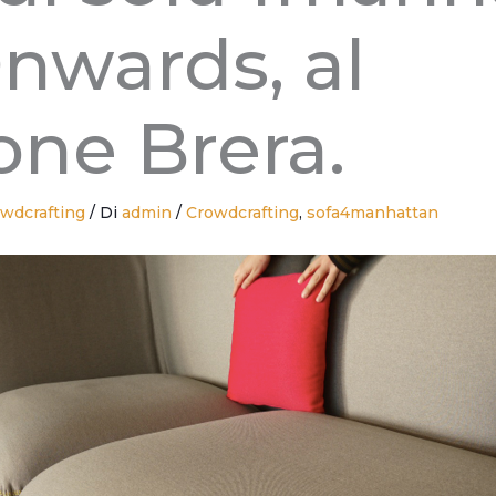
nwards, al
one Brera.
wdcrafting
/ Di
admin
/
Crowdcrafting
,
sofa4manhattan