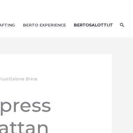
CER
AFTING
BERTO EXPERIENCE
BERTOSALOTTI.IT
FuoriSalone Brera.
 press
attan