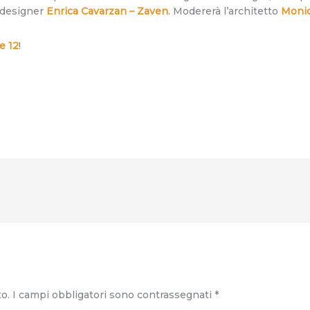
a designer
Enrica Cavarzan – Zaven
. Modererà l’architetto
Moni
e 12
!
to.
I campi obbligatori sono contrassegnati
*