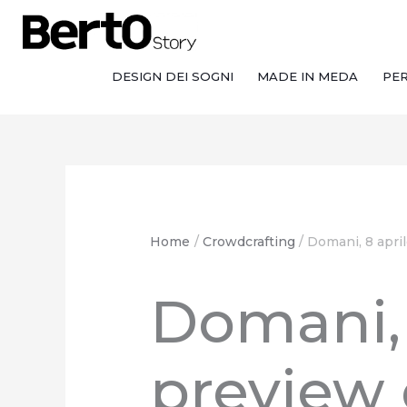
Salta
Passa
Vai
al
alla
al
contenuto
navigazione
contenuto
DESIGN DEI SOGNI
MADE IN MEDA
PE
Home
Crowdcrafting
Domani, 8 apri
Domani, 
preview