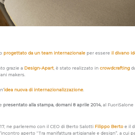
to
progettato da un team internazionale
per essere
il divano 
to grazie a
Design-Apart
, è stato realizzato in
crowdcrafting
da
vani makers.
n’
idea nuova di internazionalizzazione
.
re
presentato alla stampa, domani 8 aprile 2014,
al FuoriSalone
e 17, ne parleremo con il CEO di Berto Salotti
Filippo Berto
e il 
 l’incontro aperto “Tra manifattura artigianale e design”, a cu