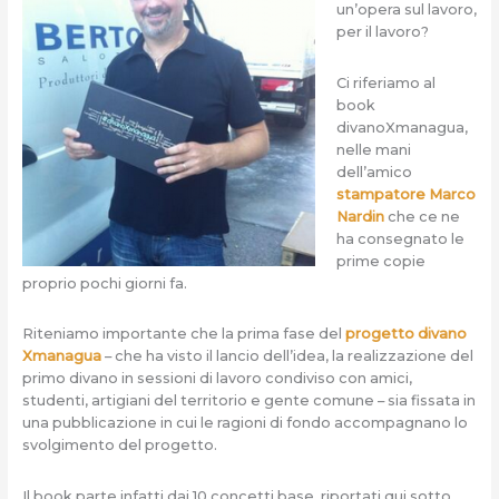
un’opera sul lavoro,
per il lavoro?
Ci riferiamo al
book
divanoXmanagua,
nelle mani
dell’amico
stampatore Marco
Nardin
che ce ne
ha consegnato le
prime copie
proprio pochi giorni fa.
Riteniamo importante che la prima fase del
progetto divano
Xmanagua
– che ha visto il lancio dell’idea, la realizzazione del
primo divano in sessioni di lavoro condiviso con amici,
studenti, artigiani del territorio e gente comune – sia fissata in
una pubblicazione in cui le ragioni di fondo accompagnano lo
svolgimento del progetto.
Il book parte infatti dai 10 concetti base, riportati qui sotto,