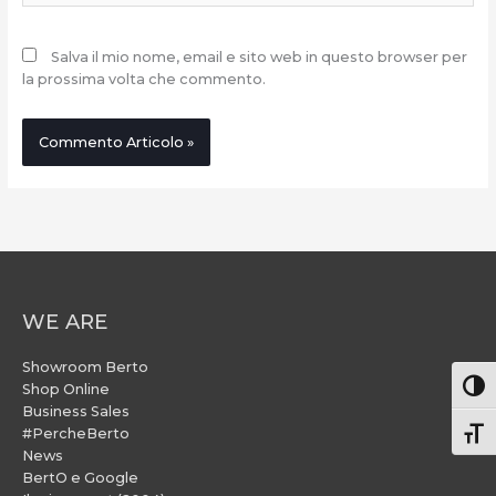
Salva il mio nome, email e sito web in questo browser per
la prossima volta che commento.
WE ARE
Showroom Berto
Attiv
Shop Online
Business Sales
#PercheBerto
Atti
News
BertO e Google