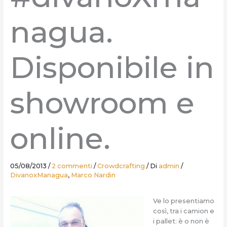
nagua.
Disponibile in
showroom e
online.
05/08/2013
/
2 commenti
/
Crowdcrafting
/ Di
admin
/
DivanoxManagua
,
Marco Nardin
Ve lo presentiamo
così, tra i camion e
i pallet: è o non è