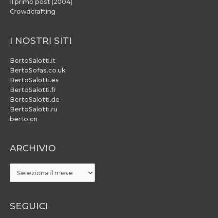
Il primo post (2004)
Crowdcrafting
I NOSTRI SITI
BertoSalotti.it
BertoSofas.co.uk
BertoSalotti.es
BertoSalotti.fr
BertoSalotti.de
BertoSalotti.ru
berto.cn
ARCHIVIO
ARCHIVIO
SEGUICI