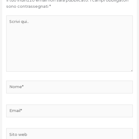
Il tuo indirizzo email non sarà pubblicato.
I campi obbligatori
sono contrassegnati
*
Scrivi
qui..
Nome*
Email*
Sito
web