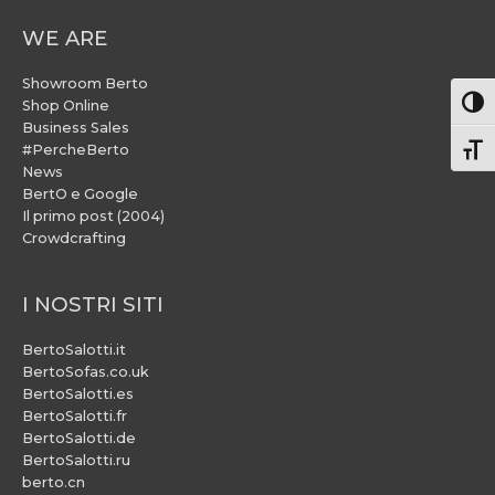
WE ARE
Showroom Berto
Attiv
Shop Online
Business Sales
#PercheBerto
Atti
News
BertO e Google
Il primo post (2004)
Crowdcrafting
I NOSTRI SITI
BertoSalotti.it
BertoSofas.co.uk
BertoSalotti.es
BertoSalotti.fr
BertoSalotti.de
BertoSalotti.ru
berto.cn