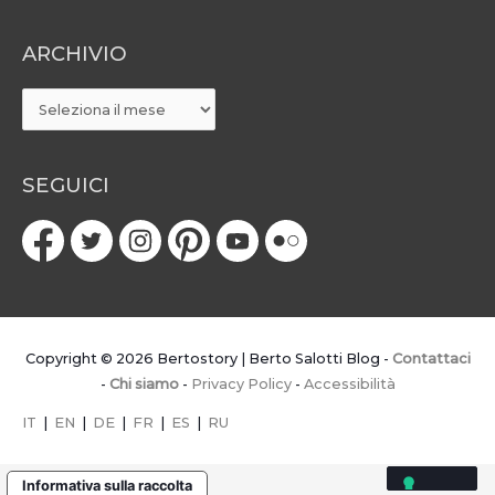
ARCHIVIO
ARCHIVIO
SEGUICI
Copyright © 2026
Bertostory | Berto Salotti Blog
-
Contattaci
-
Chi siamo
-
Privacy Policy
-
Accessibilità
IT
|
EN
|
DE
|
FR
|
ES
|
RU
Informativa sulla raccolta