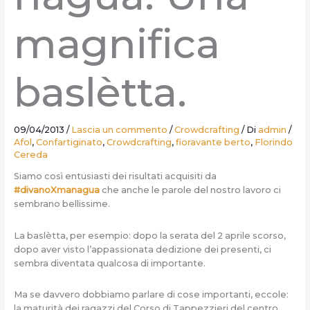
magnifica
baslètta.
09/04/2013
/
Lascia un commento
/
Crowdcrafting
/ Di
admin
/
Afol
,
Confartiginato
,
Crowdcrafting
,
fioravante berto
,
Florindo
Cereda
Siamo così entusiasti dei risultati acquisiti da
#divanoXmanagua
che anche le parole del nostro lavoro ci
sembrano bellissime.
La baslètta, per esempio: dopo la serata del 2 aprile scorso,
dopo aver visto l’appassionata dedizione dei presenti, ci
sembra diventata qualcosa di importante.
Ma se davvero dobbiamo parlare di cose importanti, eccole:
la maturità dei ragazzi del Corso di Tappezzieri del centro