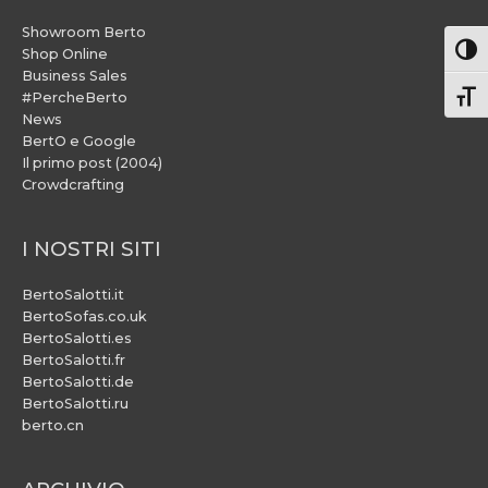
Showroom Berto
Attiv
Shop Online
Business Sales
#PercheBerto
Atti
News
BertO e Google
Il primo post (2004)
Crowdcrafting
I NOSTRI SITI
BertoSalotti.it
BertoSofas.co.uk
BertoSalotti.es
BertoSalotti.fr
BertoSalotti.de
BertoSalotti.ru
berto.cn
ARCHIVIO